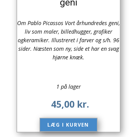
geni
Arkitektur
Om Pablo Picassos Vort århundredes geni,
Asien
liv som maler, billedhugger, grafiker
Australien
ogkeramiker. Illustreret i farver og s/h. 96
sider. Næsten som ny, side et har en svag
Biografier / Erindringer
hjørne knæk.
Børn / Unge
Børnebøger
1 på lager
Bryggerier
45,00
kr.
Computer / IT
Design
LÆG I KURVEN​
Drikkevare / Øl / Vin