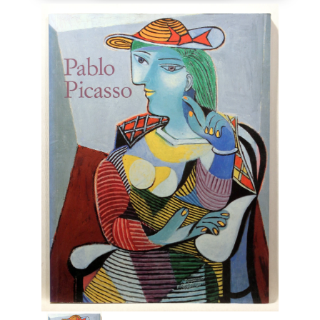
Engelsk
Erhverv
Europa
Fantasy / Sciencefiction
Filosofi
Håndarbejde
Håndværk
Historie
Hobby
Hus / Have