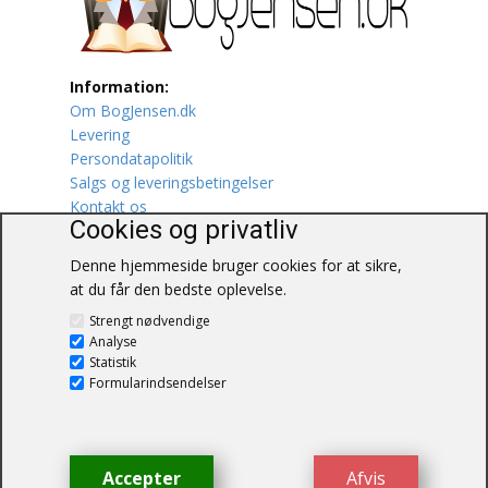
Lufttrafik / Fly
Information:
Lystfiskeri
Om BogJensen.dk
Levering
Mad
Persondatapolitik
Salgs og leveringsbetingelser
Musik
Kontakt os
Cookies og privatliv
Mytologi / Sagn / Sagaer
Denne hjemmeside bruger cookies for at sikre,
at du får den bedste oplevelse.
Naturen
BogJensen.dk
Strengt nødvendige
Blåkærvej 25
Oldtidskundskab
Analyse
6052 Viuf
Statistik
Tlf.:
60703190
Formularindsendelser
Ordbøger
E-mail:
antikvar@bogjensen.dk
CVR-nummer: 26306469
Øvrige
Accepter
Afvis
© BogJensen.dk – Alle rettigheder