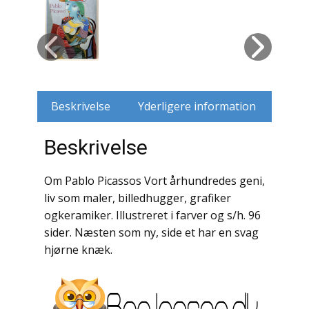
Husdyr
Jagt
Jernbaner
Beskrivelse
Yderligere information
Kirkehistorie / Religion
Beskrivelse
Krige / Slag
Om Pablo Picassos Vort århundredes geni,
Krop / Sind
liv som maler, billedhugger, grafiker
ogkeramiker. Illustreret i farver og s/h. 96
Kunst
sider. Næsten som ny, side et har en svag
Landbrug / Skovbrug
hjørne knæk.
Litteraturhistorie
Lokalhistorie / Topografi