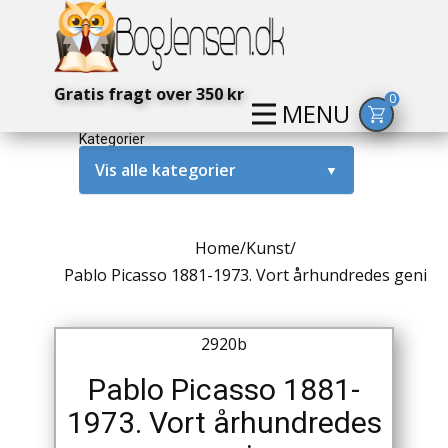
Gratis fragt over 350 kr
0
MENU
Kategorier
Vis alle kategorier
▼
Alternativ / Magi / Mystik
Home
/
Kunst
/
Amerika / USA
Pablo Picasso 1881-1973. Vort århundredes geni
Anden Verdenskrig
2920b
Antikke / Specielle Bøger
Pablo Picasso 1881-
Antikviteter
1973. Vort århundredes
Arkæologi