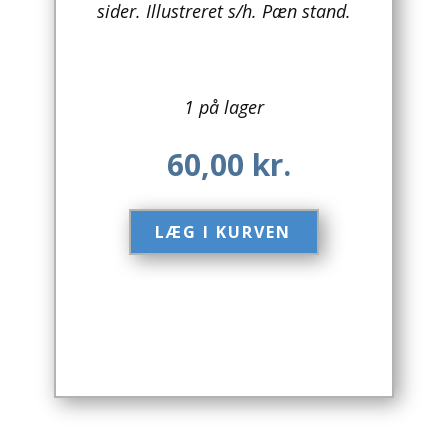
sider. Illustreret s/h. Pæn stand.
Arkitektur
Asien
1 på lager
Australien
60,00
kr.
Biografier / Erindringer
Børn / Unge
LÆG I KURVEN​
Børnebøger
Bryggerier
Computer / IT
Design
Drikkevare / Øl / Vin