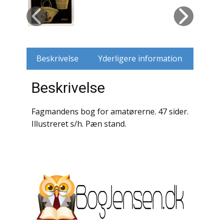
Husdyr
Jagt
Beskrivelse
Yderligere information
Jernbaner
Beskrivelse
Kirkehistorie / Religion
Krige / Slag
Fagmandens bog for amatørerne. 47 sider.
Illustreret s/h. Pæn stand.
Krop / Sind
Kunst
Landbrug / Skovbrug
Litteraturhistorie
Lokalhistorie / Topografi