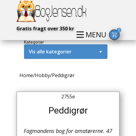
Gratis fragt over 350 kr
0
MENU
Kategorier
Vis alle kategorier
▼
Alternativ / Magi / Mystik
Home
/
Hobby
/
Peddigrør
Amerika / USA
Anden Verdenskrig
2755e
Antikke / Specielle Bøger
Peddigrør
Antikviteter
Fagmandens bog for amatørerne. 47
Arkæologi