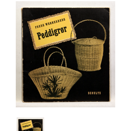
Engelsk
Erhverv
Europa
Fantasy / Sciencefiction
Filosofi
Håndarbejde
Håndværk
Historie
Hobby
Hus / Have