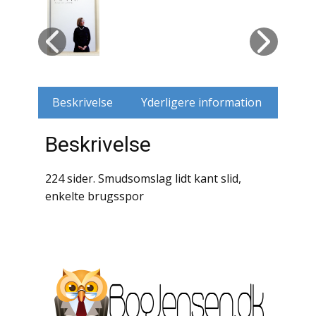
Husdyr
Jagt
Jernbaner
Beskrivelse
Yderligere information
Kirkehistorie / Religion
Beskrivelse
Krige / Slag
224 sider. Smudsomslag lidt kant slid,
Krop / Sind
enkelte brugsspor
Kunst
Landbrug / Skovbrug
Litteraturhistorie
Lokalhistorie / Topografi