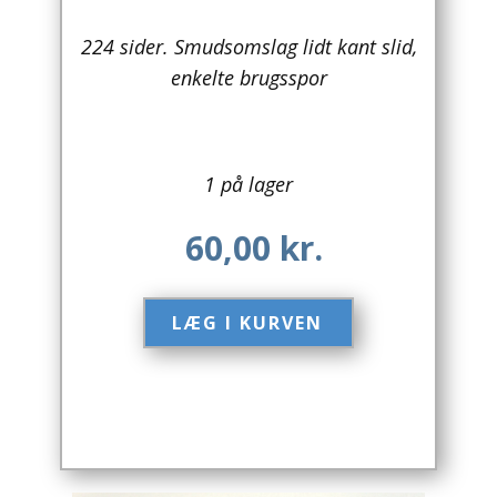
Arkitektur
224 sider. Smudsomslag lidt kant slid,
enkelte brugsspor
Asien
Australien
1 på lager
Biografier / Erindringer
60,00
kr.
Børn / Unge
Børnebøger
LÆG I KURVEN​
Bryggerier
Computer / IT
Design
Drikkevare / Øl / Vin