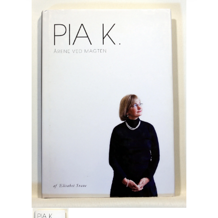
Engelsk
Erhverv
Europa
Fantasy / Sciencefiction
Filosofi
Håndarbejde
Håndværk
Historie
Hobby
Hus / Have