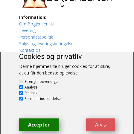
Lufttrafik / Fly
Information:
Om BogJensen.dk
Lystfiskeri
Levering
Persondatapolitik
Mad
Salgs og leveringsbetingelser
Kontakt os
Musik
Cookies og privatliv
Denne hjemmeside bruger cookies for at sikre,
Mytologi / Sagn / Sagaer
at du får den bedste oplevelse.
BogJensen.dk
Naturen
Strengt nødvendige
Blåkærvej 25
Analyse
6052 Viuf
Statistik
Oldtidskundskab
Tlf.:
60703190
Formularindsendelser
E-mail:
antikvar@bogjensen.dk
Ordbøger
CVR-nummer: 26306469
Øvrige
Accepter
Afvis
© BogJensen.dk – Alle rettigheder
forbeholdes.