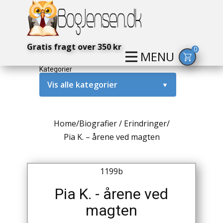
Gratis fragt over 350 kr
0
MENU
Kategorier
Vis alle kategorier
▼
Alternativ / Magi / Mystik
Home
/
Biografier / Erindringer
/
Amerika / USA
Pia K. – årene ved magten
Anden Verdenskrig
1199b
Antikke / Specielle Bøger
Pia K. - årene ved
Antikviteter
magten
Arkæologi