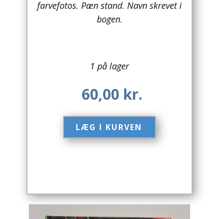
farvefotos. Pæn stand. Navn skrevet i
bogen.
Arkitektur
Asien
Australien
1 på lager
Biografier / Erindringer
60,00
kr.
Børn / Unge
LÆG I KURVEN​
Børnebøger
Bryggerier
Computer / IT
Design
Drikkevare / Øl / Vin