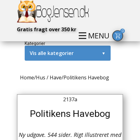
Gratis fragt over 350 kr
0
MENU
Kategorier
Vis alle kategorier
▼
Alternativ / Magi / Mystik
Home
/
Hus / Have
/
Politikens Havebog
Amerika / USA
Anden Verdenskrig
2137a
Antikke / Specielle Bøger
Politikens Havebog
Antikviteter
Ny udgave. 544 sider. Rigt illustreret med
Arkæologi