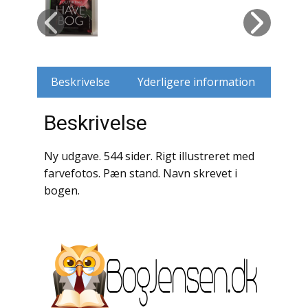
Husdyr
Jagt
Beskrivelse
Yderligere information
Jernbaner
Beskrivelse
Kirkehistorie / Religion
Krige / Slag
Ny udgave. 544 sider. Rigt illustreret med
farvefotos. Pæn stand. Navn skrevet i
Krop / Sind
bogen.
Kunst
Landbrug / Skovbrug
Litteraturhistorie
Lokalhistorie / Topografi