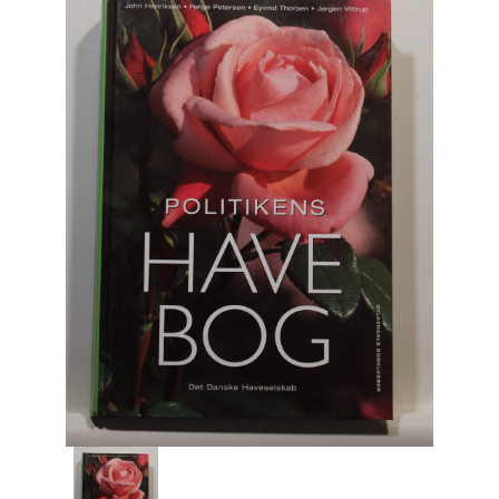
Engelsk
Erhverv
Europa
Fantasy / Sciencefiction
Filosofi
Håndarbejde
Håndværk
Historie
Hobby
Hus / Have