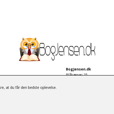
BogJensen.dk
Blåkærvej 25
6052 Viuf
Tlf.:
60703190
e, at du får den bedste oplevelse.
E-mail:
antikvar@bogjensen.
CVR-nummer: 26306469
© BogJensen.dk – Alle rettigheder forbeholdes.