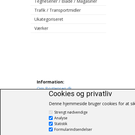
Tegneserier / Blade / Magasiner
Trafik / Transportmidler
Ukategoriseret
Værker
Information:
Om BogJensen.dk
Cookies og privatliv
Levering
Persondatapolitik
Denne hjemmeside bruger cookies for at sikr
Salgs og leveringsbetingelser
Strengt nødvendige
Kontakt os
Analyse
Statistik
Formularindsendelser