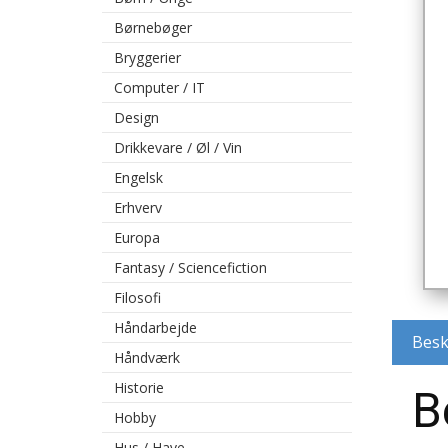
Børnebøger
Bryggerier
Computer / IT
Design
Drikkevare / Øl / Vin
Engelsk
Erhverv
Europa
Fantasy / Sciencefiction
Filosofi
Håndarbejde
Besk
Håndværk
Historie
B
Hobby
Hus / Have