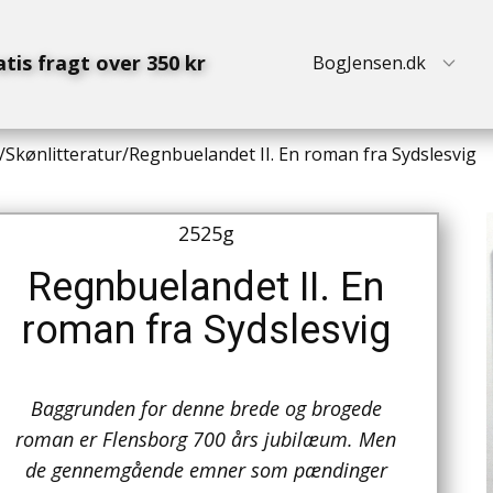
atis fragt over 350 kr
BogJensen.dk
/
Skønlitteratur
/
Regnbuelandet II. En roman fra Sydslesvig
2525g
Regnbuelandet II. En
roman fra Sydslesvig
Baggrunden for denne brede og brogede
roman er Flensborg 700 års jubilæum. Men
de gennemgående emner som pændinger