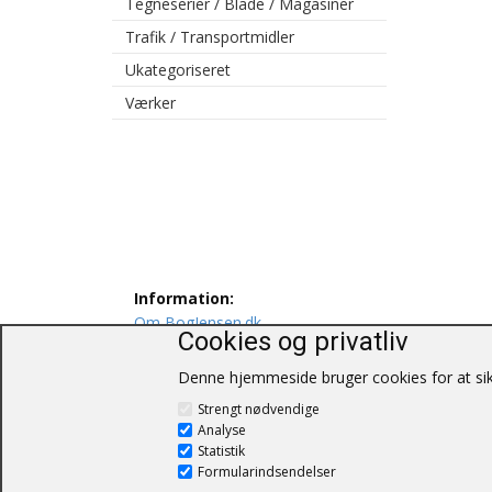
Tegneserier / Blade / Magasiner
Trafik / Transportmidler
Ukategoriseret
Værker
Information:
Om BogJensen.dk
Cookies og privatliv
Levering
Persondatapolitik
Denne hjemmeside bruger cookies for at sikr
Salgs og leveringsbetingelser
Strengt nødvendige
Kontakt os
Analyse
Statistik
Formularindsendelser