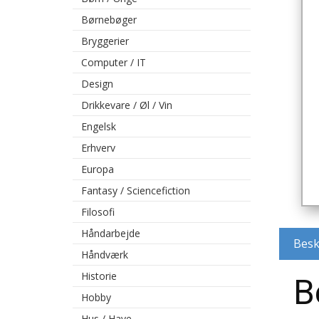
Børnebøger
Bryggerier
Computer / IT
Design
Drikkevare / Øl / Vin
Engelsk
Erhverv
Europa
Fantasy / Sciencefiction
Filosofi
Håndarbejde
Besk
Håndværk
Historie
B
Hobby
Hus / Have