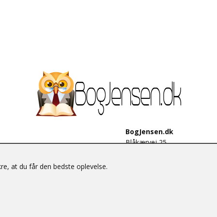
BogJensen.dk
Blåkærvej 25
6052 Viuf
Tlf.:
60703190
e, at du får den bedste oplevelse.
E-mail:
antikvar@bogjensen.
CVR-nummer: 26306469
© BogJensen.dk – Alle rettigheder forbeholdes.