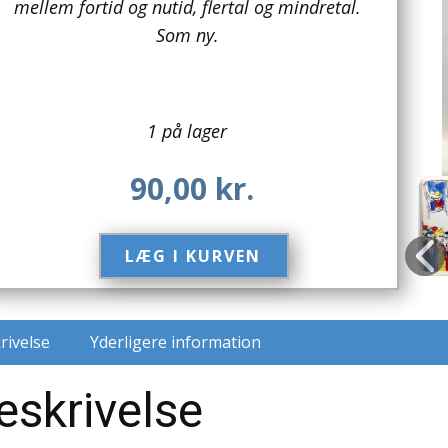
mellem fortid og nutid, flertal og mindretal.
Som ny.
1 på lager
90,00
kr.
LÆG I KURVEN​
rivelse
Yderligere information
eskrivelse