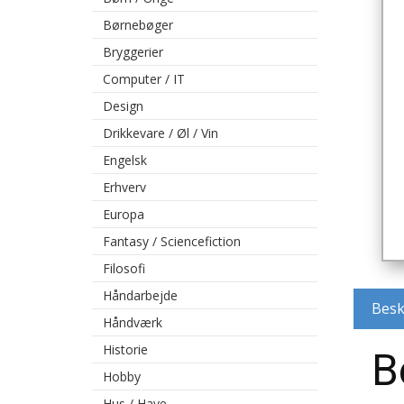
Børnebøger
Bryggerier
Computer / IT
Design
Drikkevare / Øl / Vin
Engelsk
Erhverv
Europa
Fantasy / Sciencefiction
Filosofi
Håndarbejde
Besk
Håndværk
Historie
B
Hobby
Hus / Have