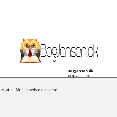
BogJensen.dk
Blåkærvej 25
6052 Viuf
Tlf.:
60703190
e, at du får den bedste oplevelse.
E-mail:
antikvar@bogjensen.
CVR-nummer: 26306469
© BogJensen.dk – Alle rettigheder forbeholdes.