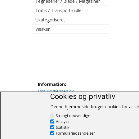
Tegneserier / Blade / Magasiner
Trafik / Transportmidler
Ukategoriseret
Værker
Information:
Om BogJensen.dk
Cookies og privatliv
Levering
Persondatapolitik
Denne hjemmeside bruger cookies for at sikr
Salgs og leveringsbetingelser
Strengt nødvendige
Kontakt os
Analyse
Statistik
Formularindsendelser