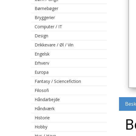
Børnebøger
Bryggerier
Computer / IT
Design
Drikkevare / Øl / Vin
Engelsk
Erhverv
Europa
Fantasy / Sciencefiction
Filosofi
Håndarbejde
Besk
Håndværk
Historie
B
Hobby
Hus / Have