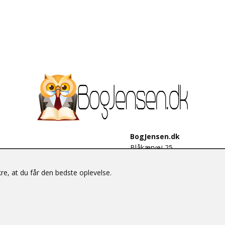
BogJensen.dk
Blåkærvej 25
6052 Viuf
Tlf.:
60703190
e, at du får den bedste oplevelse.
E-mail:
antikvar@bogjensen.
CVR-nummer: 26306469
© BogJensen.dk – Alle rettigheder forbeholdes.