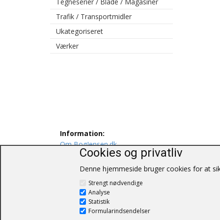
Tegneserier / Blade / Magasiner
Trafik / Transportmidler
Ukategoriseret
Værker
Information:
Om BogJensen.dk
Cookies og privatliv
Levering
Persondatapolitik
Denne hjemmeside bruger cookies for at sikr
Salgs og leveringsbetingelser
Strengt nødvendige
Kontakt os
Analyse
Statistik
Formularindsendelser