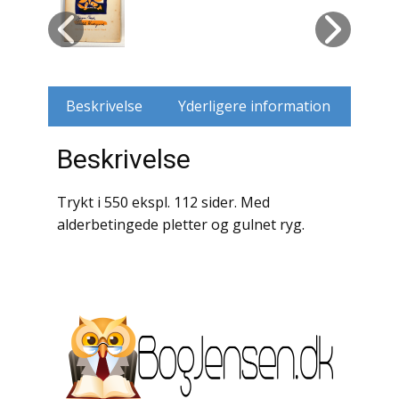
Husdyr
Jagt
Beskrivelse
Yderligere information
Jernbaner
Beskrivelse
Kirkehistorie / Religion
Krige / Slag
Trykt i 550 ekspl. 112 sider. Med
alderbetingede pletter og gulnet ryg.
Krop / Sind
Kunst
Landbrug / Skovbrug
Litteraturhistorie
Lokalhistorie / Topografi