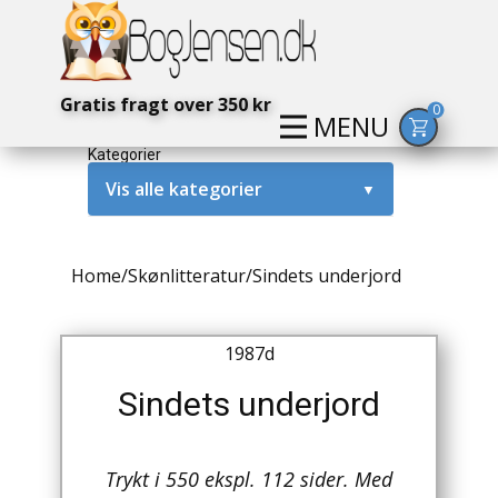
Gratis fragt over 350 kr
0
MENU
Kategorier
Vis alle kategorier
▼
Alternativ / Magi / Mystik
Home
/
Skønlitteratur
/
Sindets underjord
Amerika / USA
Anden Verdenskrig
1987d
Antikke / Specielle Bøger
Sindets underjord
Antikviteter
Trykt i 550 ekspl. 112 sider. Med
Arkæologi