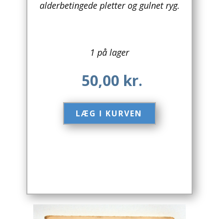
alderbetingede pletter og gulnet ryg.
Arkitektur
Asien
1 på lager
Australien
50,00
kr.
Biografier / Erindringer
Børn / Unge
LÆG I KURVEN​
Børnebøger
Bryggerier
Computer / IT
Design
Drikkevare / Øl / Vin