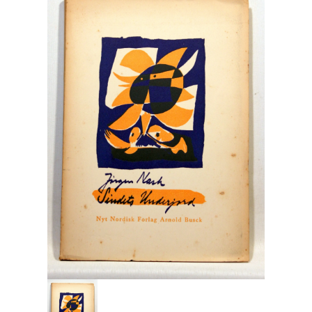
Engelsk
Erhverv
Europa
Fantasy / Sciencefiction
Filosofi
Håndarbejde
Håndværk
Historie
Hobby
Hus / Have