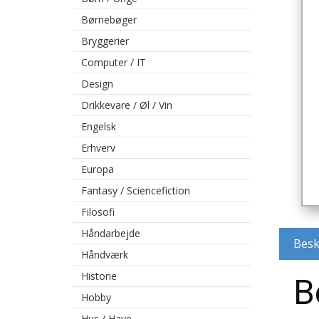
Børnebøger
Bryggerier
Computer / IT
Design
Drikkevare / Øl / Vin
Engelsk
Erhverv
Europa
Fantasy / Sciencefiction
Filosofi
Håndarbejde
Besk
Håndværk
Historie
B
Hobby
Hus / Have