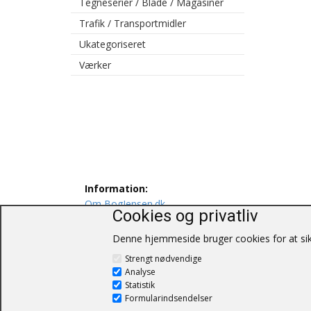
Tegneserier / Blade / Magasiner
Trafik / Transportmidler
Ukategoriseret
Værker
Information:
Om BogJensen.dk
Cookies og privatliv
Levering
Persondatapolitik
Denne hjemmeside bruger cookies for at sikr
Salgs og leveringsbetingelser
Strengt nødvendige
Kontakt os
Analyse
Statistik
Formularindsendelser