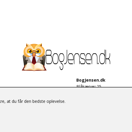
BogJensen.dk
Blåkærvej 25
6052 Viuf
Tlf.:
60703190
e, at du får den bedste oplevelse.
E-mail:
antikvar@bogjensen.
CVR-nummer: 26306469
© BogJensen.dk – Alle rettigheder forbeholdes.