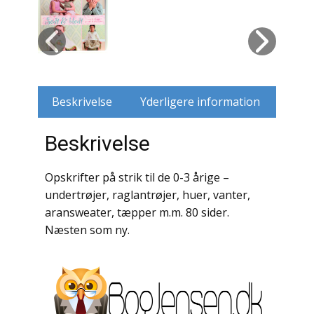
Husdyr
Jagt
Jernbaner
Beskrivelse
Yderligere information
Kirkehistorie / Religion
Beskrivelse
Krige / Slag
Opskrifter på strik til de 0-3 årige –
Krop / Sind
undertrøjer, raglantrøjer, huer, vanter,
aransweater, tæpper m.m. 80 sider.
Kunst
Næsten som ny.
Landbrug / Skovbrug
Litteraturhistorie
Lokalhistorie / Topografi