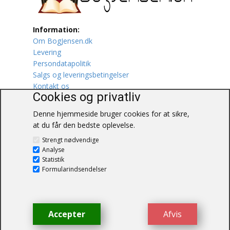
Lufttrafik / Fly
Information:
Om BogJensen.dk
Lystfiskeri
Levering
Persondatapolitik
Mad
Salgs og leveringsbetingelser
Kontakt os
Musik
Cookies og privatliv
Denne hjemmeside bruger cookies for at sikre,
Mytologi / Sagn / Sagaer
at du får den bedste oplevelse.
BogJensen.dk
Naturen
Strengt nødvendige
Blåkærvej 25
Analyse
6052 Viuf
Statistik
Oldtidskundskab
Tlf.:
60703190
Formularindsendelser
E-mail:
antikvar@bogjensen.dk
Ordbøger
CVR-nummer: 26306469
Øvrige
Accepter
Afvis
© BogJensen.dk – Alle rettigheder
forbeholdes.