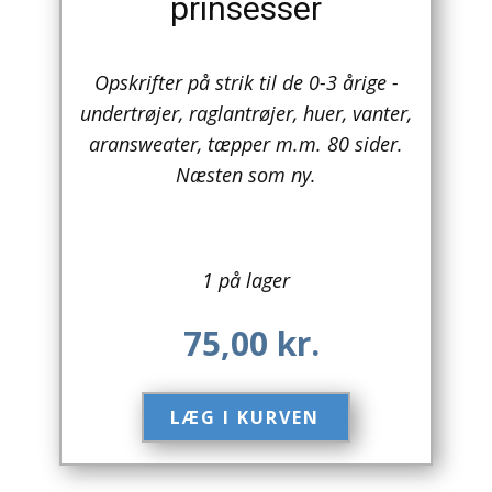
prinsesser
Arkitektur
Opskrifter på strik til de 0-3 årige -
Asien
undertrøjer, raglantrøjer, huer, vanter,
Australien
aransweater, tæpper m.m. 80 sider.
Næsten som ny.
Biografier / Erindringer
Børn / Unge
1 på lager
Børnebøger
75,00
kr.
Bryggerier
Computer / IT
LÆG I KURVEN​
Design
Drikkevare / Øl / Vin