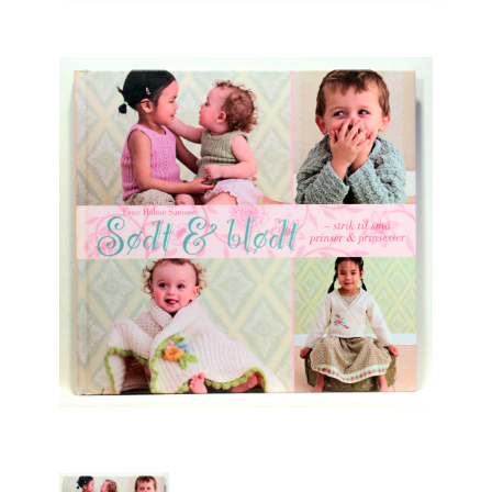
Engelsk
Erhverv
Europa
Fantasy / Sciencefiction
Filosofi
Håndarbejde
Håndværk
Historie
Hobby
Hus / Have