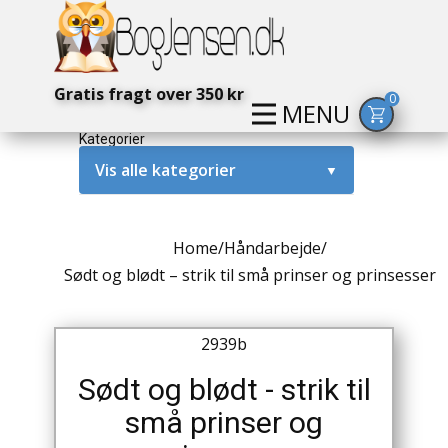
Gratis fragt over 350 kr
0
MENU
Kategorier
Vis alle kategorier
▼
Alternativ / Magi / Mystik
Home
/
Håndarbejde
/
Amerika / USA
Sødt og blødt – strik til små prinser og prinsesser
Anden Verdenskrig
2939b
Antikke / Specielle Bøger
Sødt og blødt - strik til
Antikviteter
små prinser og
Arkæologi