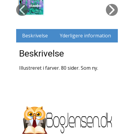
Husdyr
Jagt
Beskrivelse
Yderligere information
Jernbaner
Beskrivelse
Kirkehistorie / Religion
Krige / Slag
Illustreret i farver. 80 sider. Som ny.
Krop / Sind
Kunst
Landbrug / Skovbrug
Litteraturhistorie
Lokalhistorie / Topografi