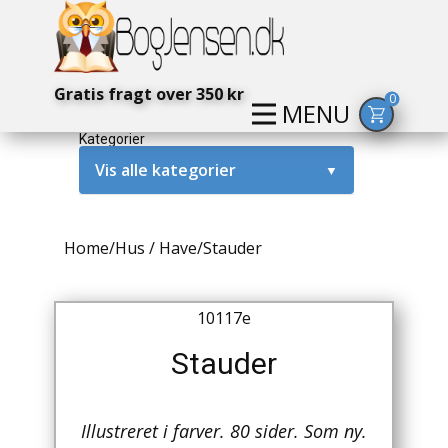
Gratis fragt over 350 kr
0
MENU
Kategorier
Vis alle kategorier
▼
Alternativ / Magi / Mystik
Home
/
Hus / Have
/
Stauder
Amerika / USA
Anden Verdenskrig
10117e
Antikke / Specielle Bøger
Stauder
Antikviteter
Illustreret i farver. 80 sider. Som ny.
Arkæologi