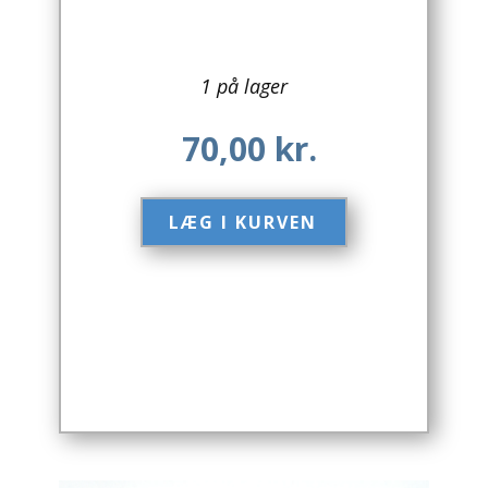
Arkitektur
1 på lager
Asien
70,00
kr.
Australien
Biografier / Erindringer
LÆG I KURVEN​
Børn / Unge
Børnebøger
Bryggerier
Computer / IT
Design
Drikkevare / Øl / Vin