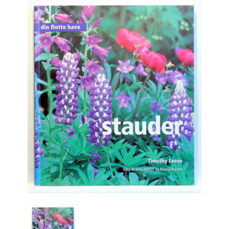
Engelsk
Erhverv
Europa
Fantasy / Sciencefiction
Filosofi
Håndarbejde
Håndværk
Historie
Hobby
Hus / Have