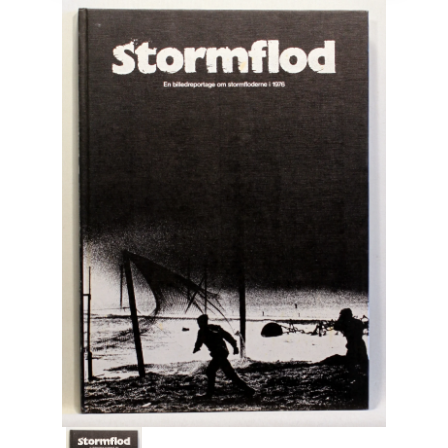
Engelsk
Erhverv
Europa
Fantasy / Sciencefiction
Filosofi
Håndarbejde
Håndværk
Historie
Hobby
Hus / Have