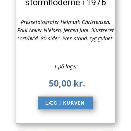
stormfloderne i 1976
Arkitektur
Pressefotografer Helmuth Christensen,
Asien
Poul Anker Nielsen, Jørgen Juhl. Illustreret
Australien
sort/hvid. 80 sider. Pæn stand, ryg gulnet.
Biografier / Erindringer
Børn / Unge
1 på lager
Børnebøger
50,00
kr.
Bryggerier
LÆG I KURVEN​
Computer / IT
Design
Drikkevare / Øl / Vin