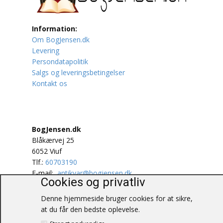
Lufttrafik / Fly
Information:
Om BogJensen.dk
Lystfiskeri
Levering
Persondatapolitik
Mad
Salgs og leveringsbetingelser
Kontakt os
Musik
Mytologi / Sagn / Sagaer
BogJensen.dk
Naturen
Blåkærvej 25
6052 Viuf
Oldtidskundskab
Tlf.:
60703190
E-mail:
antikvar@bogjensen.dk
Ordbøger
Cookies og privatliv
CVR-nummer: 26306469
Denne hjemmeside bruger cookies for at sikre,
Øvrige
© BogJensen.dk – Alle rettigheder
at du får den bedste oplevelse.
forbeholdes.