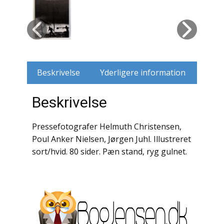
Husdyr
Jagt
Jernbaner
Beskrivelse
Yderligere information
Kirkehistorie / Religion
Beskrivelse
Krige / Slag
Pressefotografer Helmuth Christensen,
Krop / Sind
Poul Anker Nielsen, Jørgen Juhl. Illustreret
sort/hvid. 80 sider. Pæn stand, ryg gulnet.
Kunst
Landbrug / Skovbrug
Litteraturhistorie
Lokalhistorie / Topografi