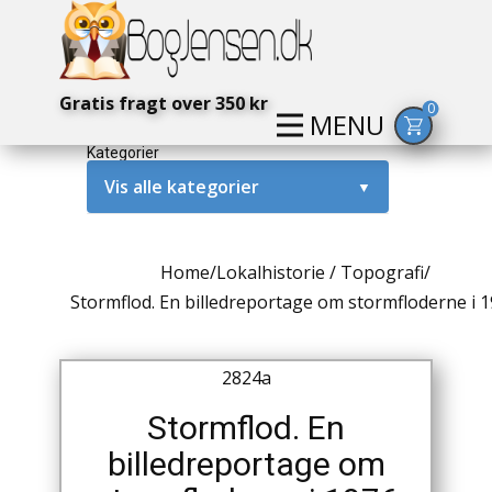
Gratis fragt over 350 kr
0
MENU
Kategorier
Vis alle kategorier
▼
Alternativ / Magi / Mystik
Home
/
Lokalhistorie / Topografi
/
Amerika / USA
Stormflod. En billedreportage om stormfloderne i 
Anden Verdenskrig
2824a
Antikke / Specielle Bøger
Stormflod. En
Antikviteter
billedreportage om
Arkæologi