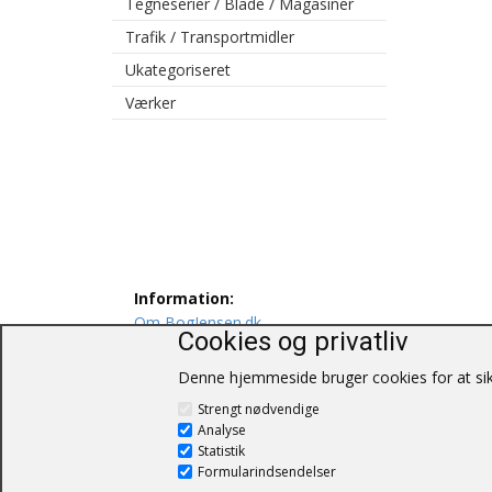
Tegneserier / Blade / Magasiner
Trafik / Transportmidler
Ukategoriseret
Værker
Information:
Om BogJensen.dk
Cookies og privatliv
Levering
Persondatapolitik
Denne hjemmeside bruger cookies for at sikr
Salgs og leveringsbetingelser
Strengt nødvendige
Kontakt os
Analyse
Statistik
Formularindsendelser