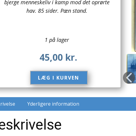
bjerge menneskeliv i kamp mod det oprørte
hav. 85 sider. Pæn stand.
1 på lager
45,00
kr.
LÆG I KURVEN​
rivelse
Yderligere information
eskrivelse