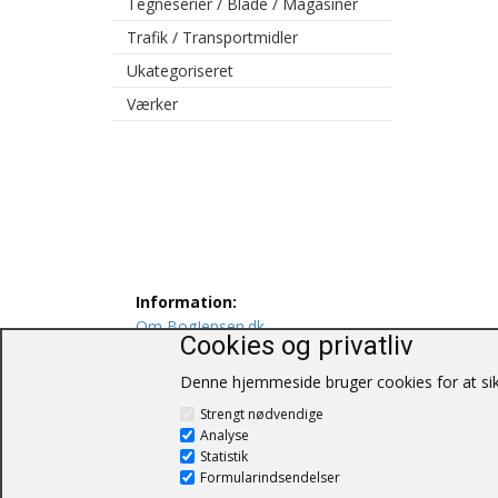
Tegneserier / Blade / Magasiner
Trafik / Transportmidler
Ukategoriseret
Værker
Information:
Om BogJensen.dk
Cookies og privatliv
Levering
Persondatapolitik
Denne hjemmeside bruger cookies for at sikr
Salgs og leveringsbetingelser
Strengt nødvendige
Kontakt os
Analyse
Statistik
Formularindsendelser