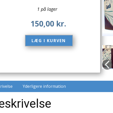
1 på lager
150,00
kr.
LÆG I KURVEN​
rivelse
Yderligere information
eskrivelse