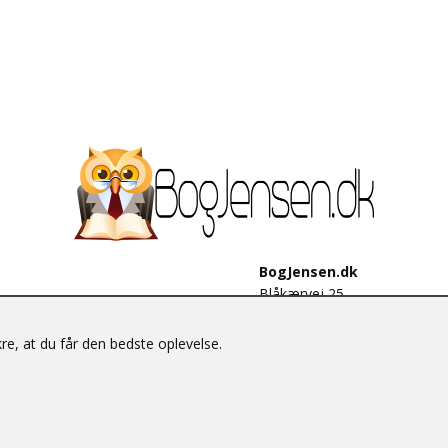
BogJensen.dk
Blåkærvej 25
6052 Viuf
Tlf.:
60703190
e, at du får den bedste oplevelse.
E-mail:
antikvar@bogjensen.
CVR-nummer: 26306469
© BogJensen.dk – Alle rettigheder forbeholdes.