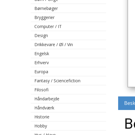
Børnebøger
Bryggerier
Computer / IT
Design
Drikkevare / Øl / Vin
Engelsk
Erhverv
Europa
Fantasy / Sciencefiction
Filosofi
Håndarbejde
Besk
Håndværk
Historie
B
Hobby
Hus / Have