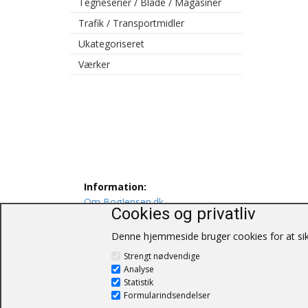
Tegneserier / Blade / Magasiner
Trafik / Transportmidler
Ukategoriseret
Værker
Information:
Om BogJensen.dk
Cookies og privatliv
Levering
Persondatapolitik
Denne hjemmeside bruger cookies for at sikr
Salgs og leveringsbetingelser
Strengt nødvendige
Kontakt os
Analyse
Statistik
Formularindsendelser