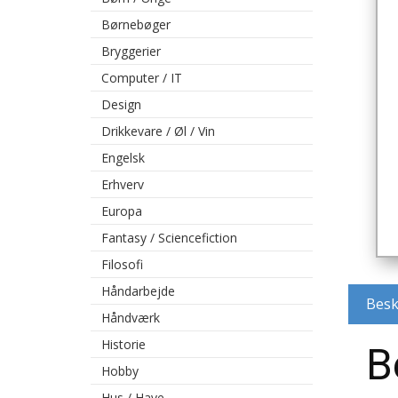
Børnebøger
Bryggerier
Computer / IT
Design
Drikkevare / Øl / Vin
Engelsk
Erhverv
Europa
Fantasy / Sciencefiction
Filosofi
Håndarbejde
Besk
Håndværk
Historie
B
Hobby
Hus / Have