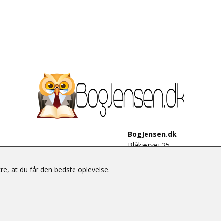
BogJensen.dk
Blåkærvej 25
6052 Viuf
Tlf.:
60703190
e, at du får den bedste oplevelse.
E-mail:
antikvar@bogjensen.
CVR-nummer: 26306469
© BogJensen.dk – Alle rettigheder forbeholdes.