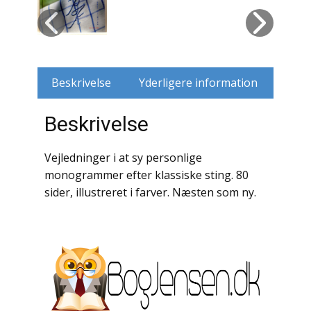
Husdyr
Jagt
Beskrivelse
Yderligere information
Jernbaner
Beskrivelse
Kirkehistorie / Religion
Krige / Slag
Vejledninger i at sy personlige
monogrammer efter klassiske sting. 80
Krop / Sind
sider, illustreret i farver. Næsten som ny.
Kunst
Landbrug / Skovbrug
Litteraturhistorie
Lokalhistorie / Topografi