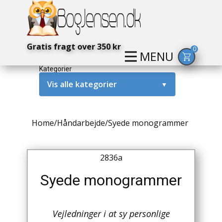
Gratis fragt over 350 kr
0
MENU
Kategorier
Vis alle kategorier
▼
Alternativ / Magi / Mystik
Home
/
Håndarbejde
/
Syede monogrammer
Amerika / USA
Anden Verdenskrig
2836a
Antikke / Specielle Bøger
Syede monogrammer
Antikviteter
Vejledninger i at sy personlige
Arkæologi