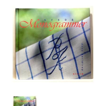
Engelsk
Erhverv
Europa
Fantasy / Sciencefiction
Filosofi
Håndarbejde
Håndværk
Historie
Hobby
Hus / Have