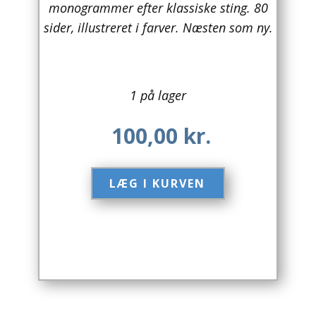
monogrammer efter klassiske sting. 80
sider, illustreret i farver. Næsten som ny.
Arkitektur
Asien
Australien
1 på lager
Biografier / Erindringer
100,00
kr.
Børn / Unge
LÆG I KURVEN​
Børnebøger
Bryggerier
Computer / IT
Design
Drikkevare / Øl / Vin