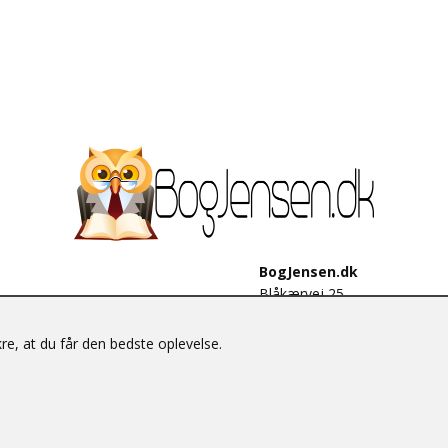
BogJensen.dk
Blåkærvej 25
6052 Viuf
Tlf.:
60703190
e, at du får den bedste oplevelse.
E-mail:
antikvar@bogjensen.
CVR-nummer: 26306469
© BogJensen.dk – Alle rettigheder forbeholdes.