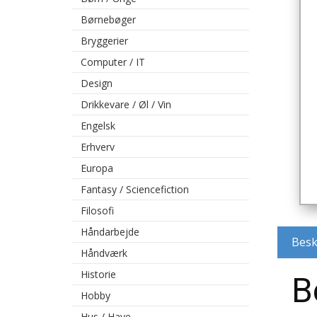
Børnebøger
Bryggerier
Computer / IT
Design
Drikkevare / Øl / Vin
Engelsk
Erhverv
Europa
Fantasy / Sciencefiction
Filosofi
Håndarbejde
Besk
Håndværk
Historie
B
Hobby
Hus / Have