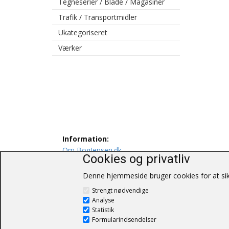
Tegneserier / Blade / Magasiner
Trafik / Transportmidler
Ukategoriseret
Værker
Information:
Om BogJensen.dk
Cookies og privatliv
Levering
Persondatapolitik
Denne hjemmeside bruger cookies for at sikr
Salgs og leveringsbetingelser
Strengt nødvendige
Kontakt os
Analyse
Statistik
Formularindsendelser