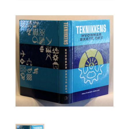
Engelsk
Erhverv
Europa
Fantasy / Sciencefiction
Filosofi
Håndarbejde
Håndværk
Historie
Hobby
Hus / Have