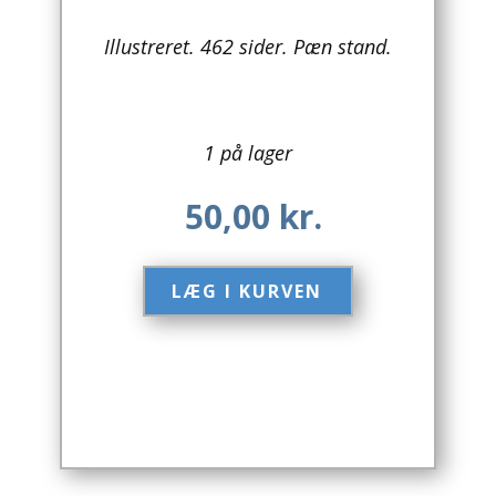
Arkitektur
Illustreret. 462 sider. Pæn stand.
Asien
Australien
1 på lager
Biografier / Erindringer
50,00
kr.
Børn / Unge
LÆG I KURVEN​
Børnebøger
Bryggerier
Computer / IT
Design
Drikkevare / Øl / Vin