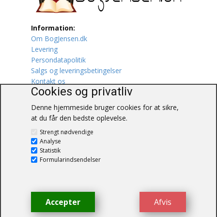
Lufttrafik / Fly
Information:
Om BogJensen.dk
Lystfiskeri
Levering
Persondatapolitik
Mad
Salgs og leveringsbetingelser
Kontakt os
Musik
Cookies og privatliv
Denne hjemmeside bruger cookies for at sikre,
Mytologi / Sagn / Sagaer
at du får den bedste oplevelse.
BogJensen.dk
Naturen
Strengt nødvendige
Blåkærvej 25
Analyse
6052 Viuf
Statistik
Oldtidskundskab
Tlf.:
60703190
Formularindsendelser
E-mail:
antikvar@bogjensen.dk
Ordbøger
CVR-nummer: 26306469
Øvrige
Accepter
Afvis
© BogJensen.dk – Alle rettigheder
forbeholdes.