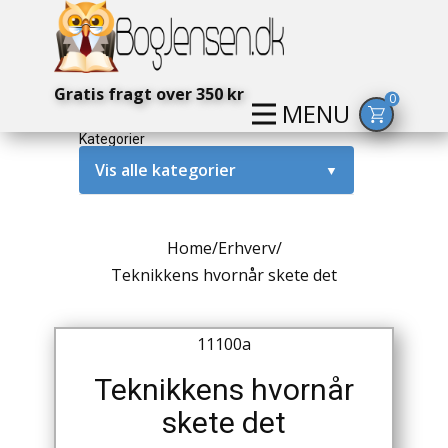
Gratis fragt over 350 kr
0
MENU
Kategorier
Vis alle kategorier
▼
Alternativ / Magi / Mystik
Home
/
Erhverv
/
Amerika / USA
Teknikkens hvornår skete det
Anden Verdenskrig
11100a
Antikke / Specielle Bøger
Teknikkens hvornår
Antikviteter
skete det
Arkæologi