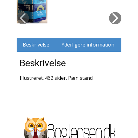
Husdyr
Jagt
Jernbaner
Beskrivelse
Yderligere information
Kirkehistorie / Religion
Beskrivelse
Krige / Slag
Illustreret. 462 sider. Pæn stand.
Krop / Sind
Kunst
Landbrug / Skovbrug
Litteraturhistorie
Lokalhistorie / Topografi