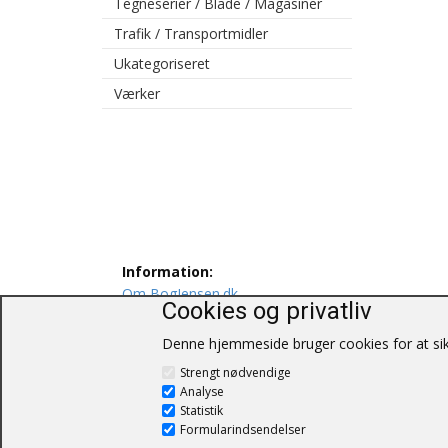
Tegneserier / Blade / Magasiner
Trafik / Transportmidler
Ukategoriseret
Værker
Information:
Om BogJensen.dk
Cookies og privatliv
Levering
Persondatapolitik
Denne hjemmeside bruger cookies for at sikr
Salgs og leveringsbetingelser
Strengt nødvendige
Kontakt os
Analyse
Statistik
Formularindsendelser