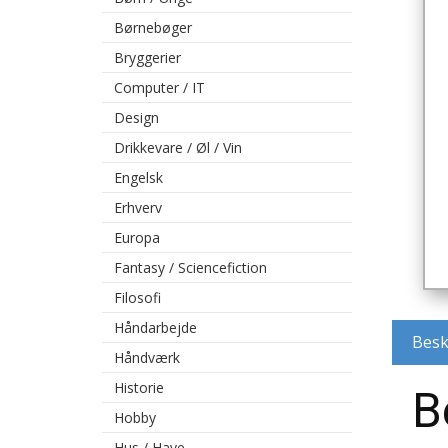
Børnebøger
Bryggerier
Computer / IT
Design
Drikkevare / Øl / Vin
Engelsk
Erhverv
Europa
Fantasy / Sciencefiction
Filosofi
Håndarbejde
Besk
Håndværk
Historie
B
Hobby
Hus / Have