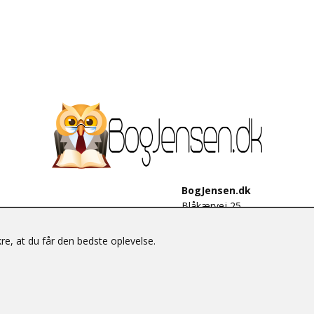
BogJensen.dk
Blåkærvej 25
6052 Viuf
Tlf.:
60703190
e, at du får den bedste oplevelse.
E-mail:
antikvar@bogjensen.
CVR-nummer: 26306469
© BogJensen.dk – Alle rettigheder forbeholdes.