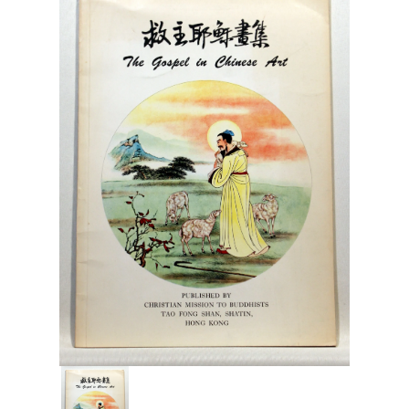
Engelsk
Erhverv
Europa
Fantasy / Sciencefiction
Filosofi
Håndarbejde
Håndværk
Historie
Hobby
Hus / Have