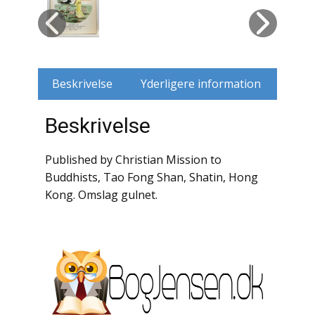
Husdyr
Jagt
Beskrivelse
Yderligere information
Jernbaner
Beskrivelse
Kirkehistorie / Religion
Krige / Slag
Published by Christian Mission to
Buddhists, Tao Fong Shan, Shatin, Hong
Krop / Sind
Kong. Omslag gulnet.
Kunst
Landbrug / Skovbrug
Litteraturhistorie
Lokalhistorie / Topografi