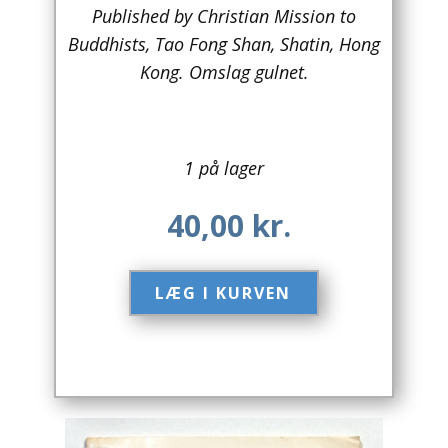
Published by Christian Mission to
Arkitektur
Buddhists, Tao Fong Shan, Shatin, Hong
Kong. Omslag gulnet.
Asien
Australien
1 på lager
Biografier / Erindringer
40,00
kr.
Børn / Unge
Børnebøger
LÆG I KURVEN​
Bryggerier
Computer / IT
Design
Drikkevare / Øl / Vin