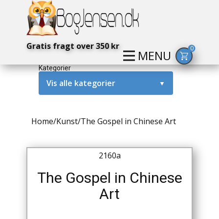
Gratis fragt over 350 kr
0
MENU
Kategorier
Vis alle kategorier
▼
Alternativ / Magi / Mystik
Home
/
Kunst
/
The Gospel in Chinese Art
Amerika / USA
Anden Verdenskrig
2160a
Antikke / Specielle Bøger
The Gospel in Chinese
Art
Antikviteter
Arkæologi