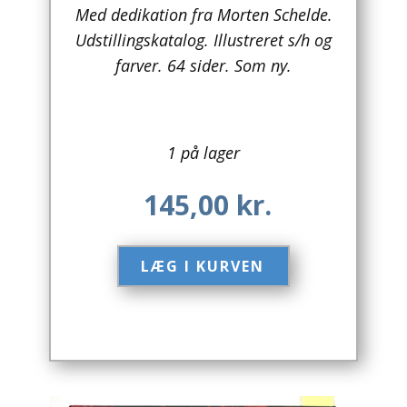
Med dedikation fra Morten Schelde.
Arkitektur
Udstillingskatalog. Illustreret s/h og
farver. 64 sider. Som ny.
Asien
Australien
1 på lager
Biografier / Erindringer
145,00
kr.
Børn / Unge
Børnebøger
LÆG I KURVEN​
Bryggerier
Computer / IT
Design
Drikkevare / Øl / Vin