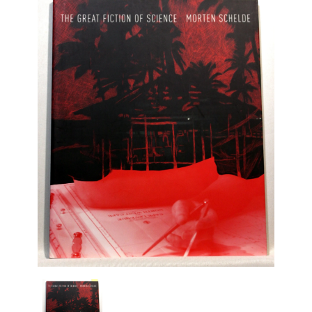
Engelsk
Erhverv
Europa
Fantasy / Sciencefiction
Filosofi
Håndarbejde
Håndværk
Historie
Hobby
Hus / Have