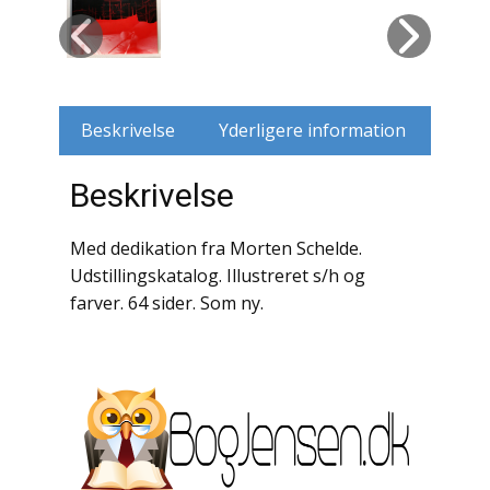
Husdyr
Jagt
Beskrivelse
Yderligere information
Jernbaner
Beskrivelse
Kirkehistorie / Religion
Krige / Slag
Med dedikation fra Morten Schelde.
Udstillingskatalog. Illustreret s/h og
Krop / Sind
farver. 64 sider. Som ny.
Kunst
Landbrug / Skovbrug
Litteraturhistorie
Lokalhistorie / Topografi