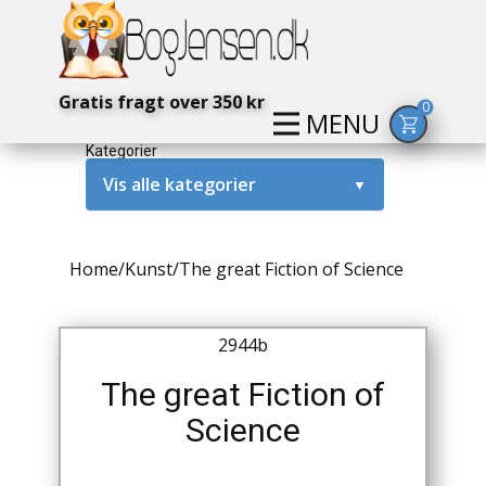
Gratis fragt over 350 kr
0
MENU
Kategorier
Vis alle kategorier
▼
Alternativ / Magi / Mystik
Home
/
Kunst
/
The great Fiction of Science
Amerika / USA
Anden Verdenskrig
2944b
Antikke / Specielle Bøger
The great Fiction of
Science
Antikviteter
Arkæologi