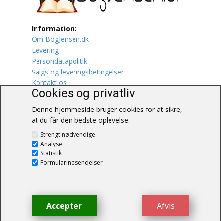
Lufttrafik / Fly
Information:
Om BogJensen.dk
Lystfiskeri
Levering
Persondatapolitik
Mad
Salgs og leveringsbetingelser
Kontakt os
Musik
Cookies og privatliv
Denne hjemmeside bruger cookies for at sikre,
Mytologi / Sagn / Sagaer
at du får den bedste oplevelse.
BogJensen.dk
Naturen
Strengt nødvendige
Blåkærvej 25
Analyse
6052 Viuf
Statistik
Oldtidskundskab
Tlf.:
60703190
Formularindsendelser
E-mail:
antikvar@bogjensen.dk
Ordbøger
CVR-nummer: 26306469
Øvrige
Accepter
Afvis
© BogJensen.dk – Alle rettigheder
forbeholdes.