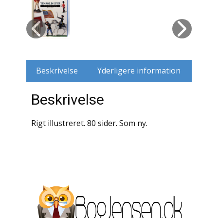
Husdyr
Jagt
Jernbaner
Beskrivelse
Yderligere information
Kirkehistorie / Religion
Beskrivelse
Krige / Slag
Rigt illustreret. 80 sider. Som ny.
Krop / Sind
Kunst
Landbrug / Skovbrug
Litteraturhistorie
Lokalhistorie / Topografi