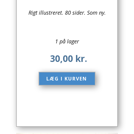
Arkitektur
Rigt illustreret. 80 sider. Som ny.
Asien
Australien
1 på lager
Biografier / Erindringer
30,00
kr.
Børn / Unge
LÆG I KURVEN​
Børnebøger
Bryggerier
Computer / IT
Design
Drikkevare / Øl / Vin