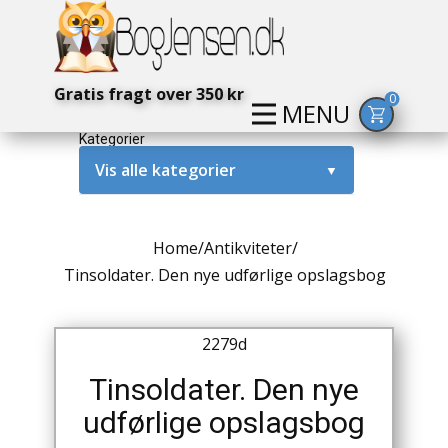
Gratis fragt over 350 kr
0
MENU
Kategorier
Vis alle kategorier
▼
Alternativ / Magi / Mystik
Home
/
Antikviteter
/
Amerika / USA
Tinsoldater. Den nye udførlige opslagsbog
Anden Verdenskrig
2279d
Antikke / Specielle Bøger
Tinsoldater. Den nye
Antikviteter
udførlige opslagsbog
Arkæologi