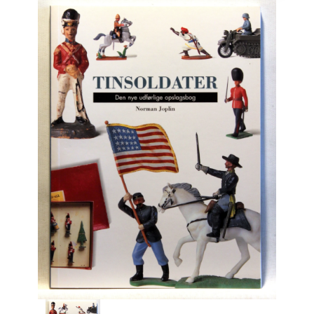
Engelsk
Erhverv
Europa
Fantasy / Sciencefiction
Filosofi
Håndarbejde
Håndværk
Historie
Hobby
Hus / Have