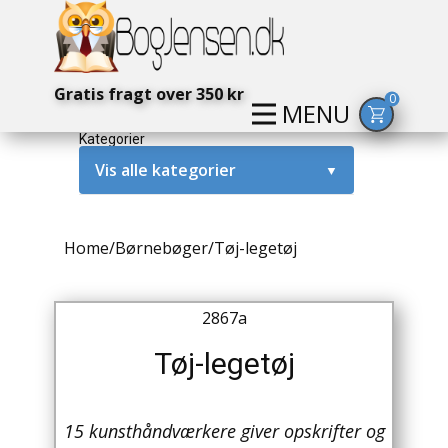
Gratis fragt over 350 kr
0
MENU
Kategorier
Vis alle kategorier
▼
Alternativ / Magi / Mystik
Home
/
Børnebøger
/
Tøj-legetøj
Amerika / USA
Anden Verdenskrig
2867a
Antikke / Specielle Bøger
Tøj-legetøj
Antikviteter
15 kunsthåndværkere giver opskrifter og
Arkæologi