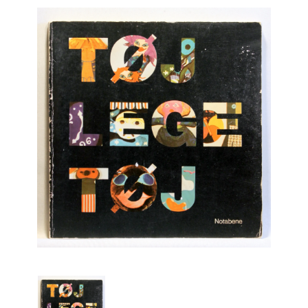
Engelsk
Erhverv
Europa
Fantasy / Sciencefiction
Filosofi
Håndarbejde
Håndværk
Historie
Hobby
Hus / Have