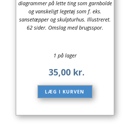
diagrammer på lette ting som garnbolde
og vanskeligt legetøj som f. eks.
Arkitektur
sansetæpper og skulpturhus. Illustreret.
Asien
62 sider. Omslag med brugsspor.
Australien
Biografier / Erindringer
1 på lager
Børn / Unge
35,00
kr.
Børnebøger
Bryggerier
LÆG I KURVEN​
Computer / IT
Design
Drikkevare / Øl / Vin