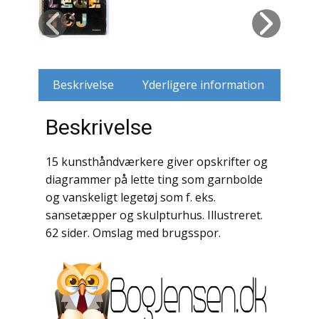
Husdyr
Jagt
Beskrivelse
Yderligere information
Jernbaner
Beskrivelse
Kirkehistorie / Religion
Krige / Slag
15 kunsthåndværkere giver opskrifter og
diagrammer på lette ting som garnbolde
Krop / Sind
og vanskeligt legetøj som f. eks.
sansetæpper og skulpturhus. Illustreret.
Kunst
62 sider. Omslag med brugsspor.
Landbrug / Skovbrug
Litteraturhistorie
Lokalhistorie / Topografi