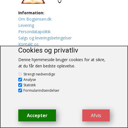
Lufttrafik / Fly
Information:
Om BogJensen.dk
Lystfiskeri
Levering
Persondatapolitik
Salgs og leveringsbetingelser
Mad
Kontakt os
Cookies og privatliv
Musik
Denne hjemmeside bruger cookies for at sikre,
Mytologi / Sagn / Sagaer
at du får den bedste oplevelse.
BogJensen.dk
Strengt nødvendige
Naturen
Blåkærvej 25
Analyse
6052 Viuf
Statistik
Tlf.:
60703190
Oldtidskundskab
Formularindsendelser
E-mail:
antikvar@bogjensen.dk
CVR-nummer: 26306469
Ordbøger
Accepter
Afvis
Øvrige
© BogJensen.dk – Alle rettigheder
forbeholdes.