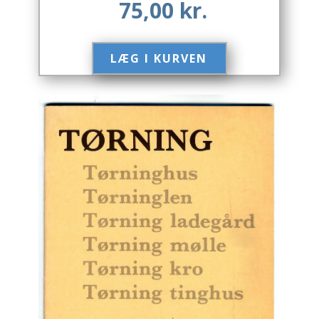
75,00
kr.
Engelsk
LÆG I KURVEN​
Erhverv
Europa
Fantasy / Sciencefiction
Filosofi
Håndarbejde
Håndværk
Historie
Hobby
Hus / Have