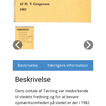
Husdyr
Jagt
Jernbaner
Kirkehistorie / Religion
Krige / Slag
Krop / Sind
Beskrivelse
Yderligere information
Kunst
Beskrivelse
Landbrug / Skovbrug
Dens omtale af Tørning var medvirkende
Litteraturhistorie
til stedets fredning og for at bevare
opmærksomheden på stedet er der i 1982
Lokalhistorie / Topografi