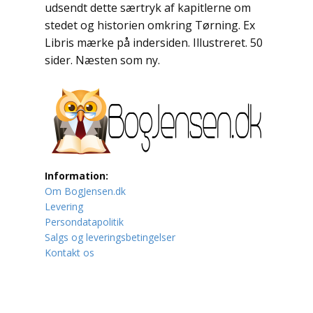
udsendt dette særtryk af kapitlerne om
stedet og historien omkring Tørning. Ex
Lufttrafik / Fly
Libris mærke på indersiden. Illustreret. 50
sider. Næsten som ny.
Lystfiskeri
Mad
Musik
Mytologi / Sagn / Sagaer
Information:
Naturen
Om BogJensen.dk
Levering
Oldtidskundskab
Persondatapolitik
Salgs og leveringsbetingelser
Ordbøger
Kontakt os
Øvrige