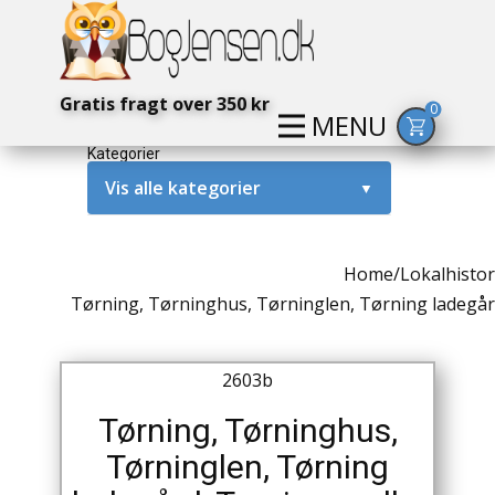
Gratis fragt over 350 kr
0
MENU
Kategorier
Vis alle kategorier
▼
Alternativ / Magi / Mystik
Home
/
Lokalhistor
Amerika / USA
Tørning, Tørninghus, Tørninglen, Tørning ladegår
Anden Verdenskrig
2603b
Antikke / Specielle Bøger
Tørning, Tørninghus,
Antikviteter
Tørninglen, Tørning
Arkæologi