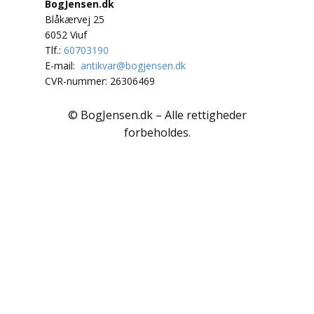
Polarlandene
BogJensen.dk
Blåkærvej 25
Psykologi
6052 Viuf
Tlf.:
60703190
Rejser / Geografi
E-mail:
antikvar@bogjensen.dk
CVR-nummer: 26306469
Samfund / Politik
© BogJensen.dk – Alle rettigheder
Sex / Samliv
forbeholdes.
Skønlitteratur
Slægtsforskning
Søfart / Navigation
Sport / Fritid
Sund / Sygdom