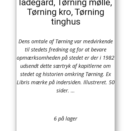
ladegård, Tørning mølle,
Tørning kro, Tørning
Arkitektur
tinghus
Asien
Australien
Dens omtale af Tørning var medvirkende
til stedets fredning og for at bevare
Biografier / Erindringer
opmærksomheden på stedet er der i 1982
Børn / Unge
udsendt dette særtryk af kapitlerne om
stedet og historien omkring Tørning. Ex
Børnebøger
Libris mærke på indersiden. Illustreret. 50
sider. …
Bryggerier
Computer / IT
Design
6 på lager
Drikkevare / Øl / Vin