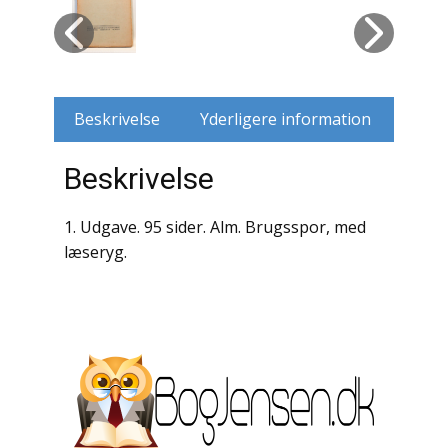
Husdyr
Jagt
Beskrivelse
Yderligere information
Jernbaner
Beskrivelse
Kirkehistorie / Religion
Krige / Slag
1. Udgave. 95 sider. Alm. Brugsspor, med
læseryg.
Krop / Sind
Kunst
Landbrug / Skovbrug
Litteraturhistorie
Lokalhistorie / Topografi