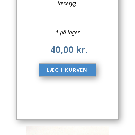
læseryg.
Arkitektur
Asien
1 på lager
Australien
40,00
kr.
Biografier / Erindringer
Børn / Unge
LÆG I KURVEN​
Børnebøger
Bryggerier
Computer / IT
Design
Drikkevare / Øl / Vin