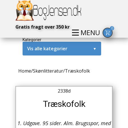
Gratis fragt over 350 kr
0
MENU
Kategorier
Vis alle kategorier
▼
Alternativ / Magi / Mystik
Home
/
Skønlitteratur
/
Træskofolk
Amerika / USA
Anden Verdenskrig
2338d
Antikke / Specielle Bøger
Træskofolk
Antikviteter
1. Udgave. 95 sider. Alm. Brugsspor, med
Arkæologi