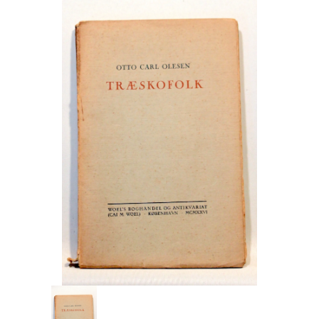
Engelsk
Erhverv
Europa
Fantasy / Sciencefiction
Filosofi
Håndarbejde
Håndværk
Historie
Hobby
Hus / Have