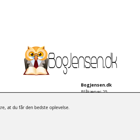
BogJensen.dk
Blåkærvej 25
6052 Viuf
Tlf.:
60703190
e, at du får den bedste oplevelse.
E-mail:
antikvar@bogjensen.
CVR-nummer: 26306469
© BogJensen.dk – Alle rettigheder forbeholdes.