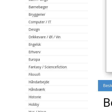
Børnebøger
Bryggerier
Computer / IT
Design
Drikkevare / Øl / Vin
Engelsk
Erhverv
Europa
Fantasy / Sciencefiction
Filosofi
Håndarbejde
Besk
Håndværk
Historie
B
Hobby
Hus / Have