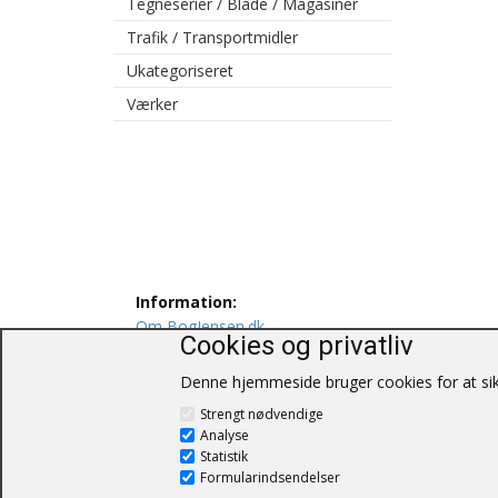
Tegneserier / Blade / Magasiner
Trafik / Transportmidler
Ukategoriseret
Værker
Information:
Om BogJensen.dk
Cookies og privatliv
Levering
Persondatapolitik
Denne hjemmeside bruger cookies for at sikr
Salgs og leveringsbetingelser
Strengt nødvendige
Kontakt os
Analyse
Statistik
Formularindsendelser