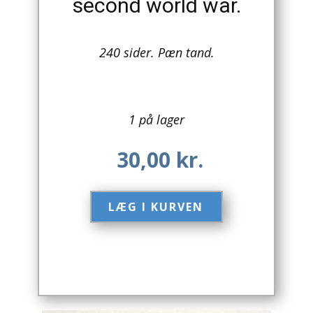
second world war.
Arkitektur
240 sider. Pæn tand.
Asien
Australien
1 på lager
Biografier / Erindringer
Børn / Unge
30,00
kr.
Børnebøger
LÆG I KURVEN​
Bryggerier
Computer / IT
Design
Drikkevare / Øl / Vin