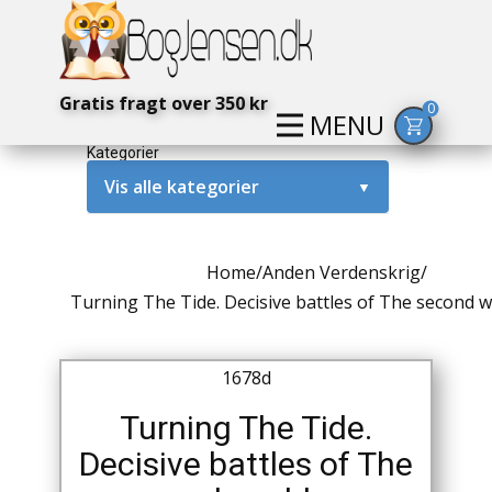
Gratis fragt over 350 kr
0
MENU
Kategorier
Vis alle kategorier
▼
Alternativ / Magi / Mystik
Home
/
Anden Verdenskrig
/
Amerika / USA
Turning The Tide. Decisive battles of The second w
Anden Verdenskrig
1678d
Antikke / Specielle Bøger
Turning The Tide.
Antikviteter
Decisive battles of The
Arkæologi