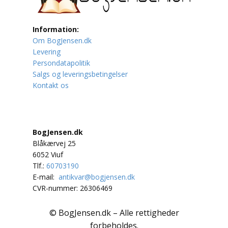
Lufttrafik / Fly
Information:
Om BogJensen.dk
Lystfiskeri
Levering
Persondatapolitik
Mad
Salgs og leveringsbetingelser
Kontakt os
Musik
Mytologi / Sagn / Sagaer
BogJensen.dk
Naturen
Blåkærvej 25
6052 Viuf
Oldtidskundskab
Tlf.:
60703190
E-mail:
antikvar@bogjensen.dk
Ordbøger
CVR-nummer: 26306469
Øvrige
© BogJensen.dk – Alle rettigheder
forbeholdes.