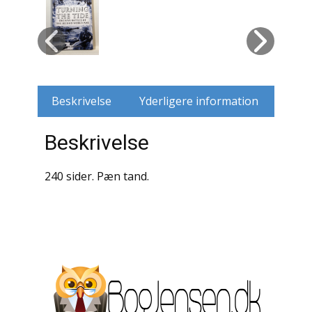
Husdyr
Jagt
Jernbaner
Beskrivelse
Yderligere information
Kirkehistorie / Religion
Beskrivelse
Krige / Slag
240 sider. Pæn tand.
Krop / Sind
Kunst
Landbrug / Skovbrug
Litteraturhistorie
Lokalhistorie / Topografi