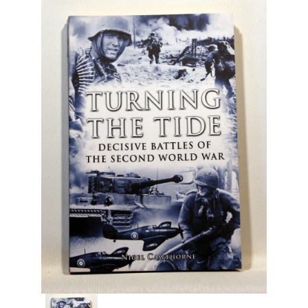
Engelsk
Erhverv
Europa
Fantasy / Sciencefiction
Filosofi
Håndarbejde
Håndværk
Historie
Hobby
Hus / Have