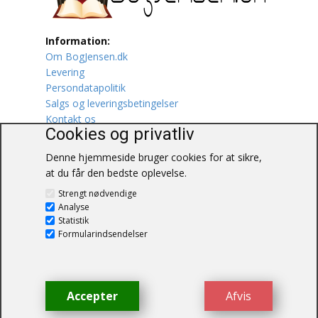
Lufttrafik / Fly
Information:
Om BogJensen.dk
Lystfiskeri
Levering
Persondatapolitik
Mad
Salgs og leveringsbetingelser
Kontakt os
Musik
Cookies og privatliv
Denne hjemmeside bruger cookies for at sikre,
Mytologi / Sagn / Sagaer
at du får den bedste oplevelse.
BogJensen.dk
Naturen
Strengt nødvendige
Blåkærvej 25
Analyse
6052 Viuf
Statistik
Oldtidskundskab
Tlf.:
60703190
Formularindsendelser
E-mail:
antikvar@bogjensen.dk
Ordbøger
CVR-nummer: 26306469
Øvrige
Accepter
Afvis
© BogJensen.dk – Alle rettigheder
forbeholdes.