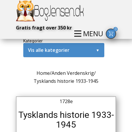
Gratis fragt over 350 kr
0
MENU
Kategorier
Vis alle kategorier
▼
Alternativ / Magi / Mystik
Home
/
Anden Verdenskrig
/
Amerika / USA
Tysklands historie 1933-1945
Anden Verdenskrig
1728e
Antikke / Specielle Bøger
Tysklands historie 1933-
Antikviteter
1945
Arkæologi