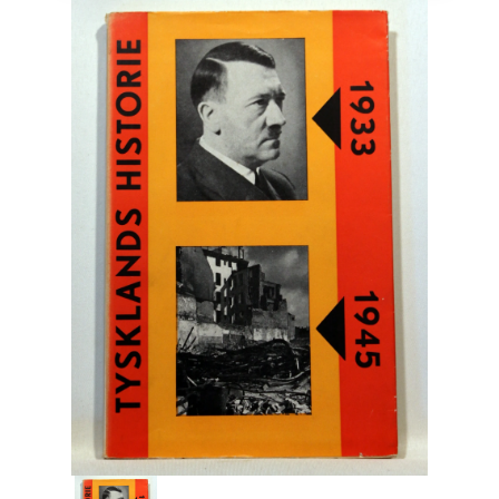
Engelsk
Erhverv
Europa
Fantasy / Sciencefiction
Filosofi
Håndarbejde
Håndværk
Historie
Hobby
Hus / Have