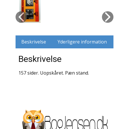
Husdyr
Jagt
Jernbaner
Beskrivelse
Yderligere information
Kirkehistorie / Religion
Beskrivelse
Krige / Slag
157 sider. Uopskåret. Pæn stand.
Krop / Sind
Kunst
Landbrug / Skovbrug
Litteraturhistorie
Lokalhistorie / Topografi