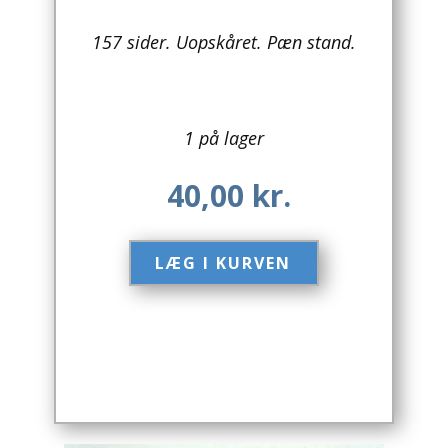
Arkitektur
157 sider. Uopskåret. Pæn stand.
Asien
Australien
1 på lager
Biografier / Erindringer
40,00
kr.
Børn / Unge
LÆG I KURVEN​
Børnebøger
Bryggerier
Computer / IT
Design
Drikkevare / Øl / Vin