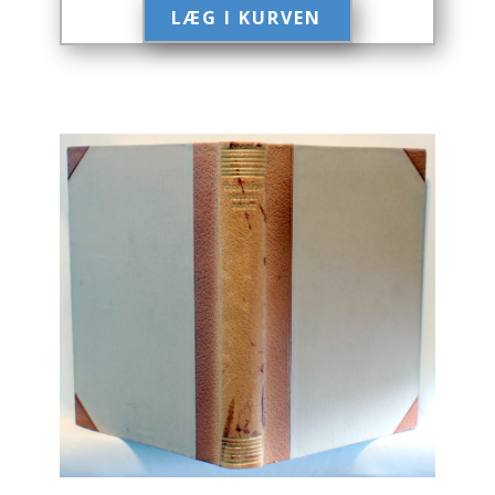
LÆG I KURVEN​
Engelsk
Erhverv
Europa
Fantasy / Sciencefiction
Filosofi
Håndarbejde
Håndværk
Historie
Hobby
Hus / Have