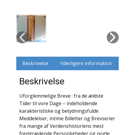
Husdyr
Jagt
Jernbaner
Kirkehistorie / Religion
Beskrivelse
Yderligere information
Krige / Slag
Beskrivelse
Krop / Sind
Kunst
Uforglemmelige Breve : fra de ældste
Tider til vore Dage – indeholdende
Landbrug / Skovbrug
karakteristiske og betydningsfulde
Meddelelser, intime Billetter og Brevserier
Litteraturhistorie
fra mange af Verdenshistoriens mest
fremtrædende Personligheder og nogle
Lokalhistorie / Topografi