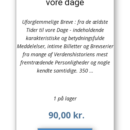
vore dage
Arkitektur
Uforglemmelige Breve : fra de ældste
Asien
Tider til vore Dage - indeholdende
Australien
karakteristiske og betydningsfulde
Meddelelser, intime Billetter og Brevserier
Biografier / Erindringer
fra mange af Verdenshistoriens mest
fremtrædende Personligheder og nogle
Børn / Unge
kendte samtidige. 350 …
Børnebøger
Bryggerier
1 på lager
Computer / IT
90,00
kr.
Design
Drikkevare / Øl / Vin