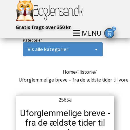
Gratis fragt over 350 kr
0
MENU
Kategorier
Vis alle kategorier
▼
Alternativ / Magi / Mystik
Home
/
Historie
/
Amerika / USA
Uforglemmelige breve – fra de ældste tider til vore
Anden Verdenskrig
2565a
Antikke / Specielle Bøger
Uforglemmelige breve -
Antikviteter
fra de ældste tider til
Arkæologi