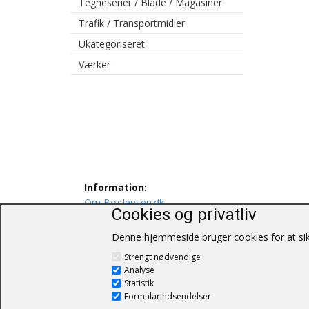
Tegneserier / Blade / Magasiner
Trafik / Transportmidler
Ukategoriseret
Værker
Information:
Om BogJensen.dk
Cookies og privatliv
Levering
Persondatapolitik
Denne hjemmeside bruger cookies for at sikr
Salgs og leveringsbetingelser
Strengt nødvendige
Kontakt os
Analyse
Statistik
Formularindsendelser