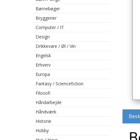
Børnebøger
Bryggerier
Computer / IT
Design
Drikkevare / Øl / Vin
Engelsk
Erhverv
Europa
Fantasy / Sciencefiction
Filosofi
Håndarbejde
Håndværk
Besk
Historie
Hobby
B
Hus / Have