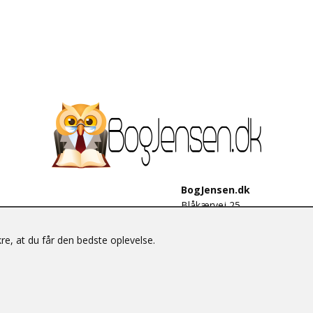
BogJensen.dk
Blåkærvej 25
6052 Viuf
Tlf.:
60703190
e, at du får den bedste oplevelse.
E-mail:
antikvar@bogjensen.
CVR-nummer: 26306469
© BogJensen.dk – Alle rettigheder forbeholdes.