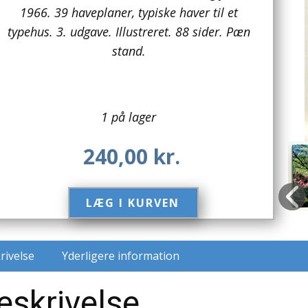
1966. 39 haveplaner, typiske haver til et
typehus. 3. udgave. Illustreret. 88 sider. Pæn
stand.
1 på lager
240,00
kr.
LÆG I KURVEN​
rivelse
Yderligere information
eskrivelse