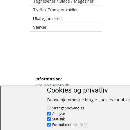
Tegneserier / Blade / Magasiner
Trafik / Transportmidler
Ukategoriseret
Værker
Information:
Om BogJensen.dk
Cookies og privatliv
Levering
Persondatapolitik
Denne hjemmeside bruger cookies for at sikr
Salgs og leveringsbetingelser
Strengt nødvendige
Kontakt os
Analyse
Statistik
Formularindsendelser