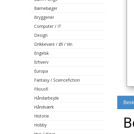
Børnebøger
Bryggerier
Computer / IT
Design
Drikkevare / Øl / Vin
Engelsk
Erhverv
Europa
Fantasy / Sciencefiction
Filosofi
Håndarbejde
Besk
Håndværk
Historie
B
Hobby
Hus / Have