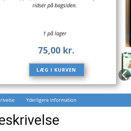
ridser på bagsiden.
1 på lager
75,00
kr.
LÆG I KURVEN​
rivelse
Yderligere information
eskrivelse