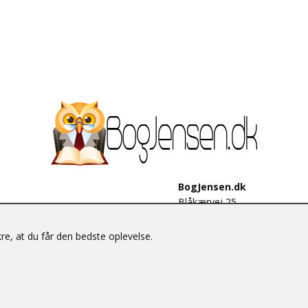
BogJensen.dk
Blåkærvej 25
6052 Viuf
Tlf.:
60703190
e, at du får den bedste oplevelse.
E-mail:
antikvar@bogjensen.
CVR-nummer: 26306469
© BogJensen.dk – Alle rettigheder forbeholdes.