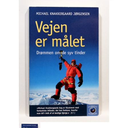
Engelsk
Erhverv
Europa
Fantasy / Sciencefiction
Filosofi
Håndarbejde
Håndværk
Historie
Hobby
Hus / Have