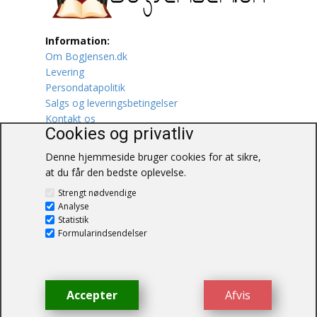
Lufttrafik / Fly
Information:
Om BogJensen.dk
Lystfiskeri
Levering
Persondatapolitik
Mad
Salgs og leveringsbetingelser
Kontakt os
Musik
Cookies og privatliv
Denne hjemmeside bruger cookies for at sikre,
Mytologi / Sagn / Sagaer
at du får den bedste oplevelse.
BogJensen.dk
Naturen
Strengt nødvendige
Blåkærvej 25
Analyse
6052 Viuf
Statistik
Oldtidskundskab
Tlf.:
60703190
Formularindsendelser
E-mail:
antikvar@bogjensen.dk
Ordbøger
CVR-nummer: 26306469
Øvrige
Accepter
Afvis
© BogJensen.dk – Alle rettigheder
forbeholdes.