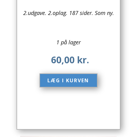
Arkitektur
2.udgave. 2.oplag. 187 sider. Som ny.
Asien
Australien
1 på lager
Biografier / Erindringer
60,00
kr.
Børn / Unge
LÆG I KURVEN​
Børnebøger
Bryggerier
Computer / IT
Design
Drikkevare / Øl / Vin