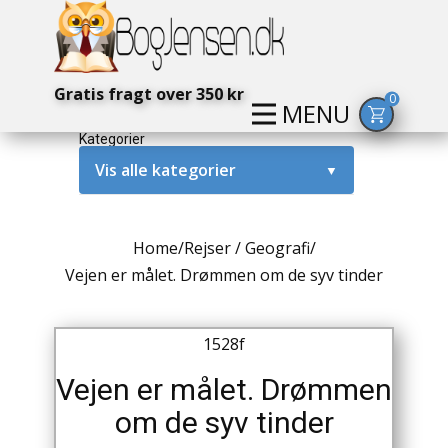
Gratis fragt over 350 kr
0
MENU
Kategorier
Vis alle kategorier
▼
Alternativ / Magi / Mystik
Home
/
Rejser / Geografi
/
Amerika / USA
Vejen er målet. Drømmen om de syv tinder
Anden Verdenskrig
1528f
Antikke / Specielle Bøger
Vejen er målet. Drømmen
Antikviteter
om de syv tinder
Arkæologi