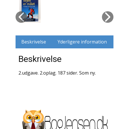
Husdyr
Jagt
Jernbaner
Beskrivelse
Yderligere information
Kirkehistorie / Religion
Beskrivelse
Krige / Slag
2.udgave. 2.oplag. 187 sider. Som ny.
Krop / Sind
Kunst
Landbrug / Skovbrug
Litteraturhistorie
Lokalhistorie / Topografi