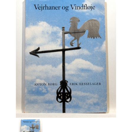
Engelsk
Erhverv
Europa
Fantasy / Sciencefiction
Filosofi
Håndarbejde
Håndværk
Historie
Hobby
Hus / Have