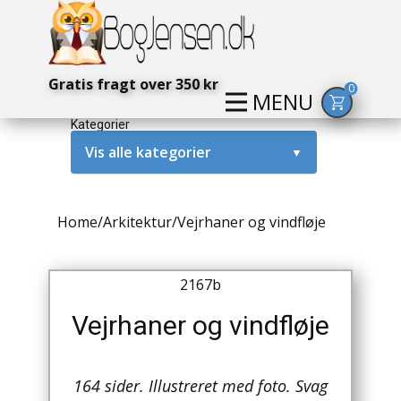
Gratis fragt over 350 kr
0
MENU
Kategorier
Vis alle kategorier
▼
Alternativ / Magi / Mystik
Home
/
Arkitektur
/
Vejrhaner og vindfløje
Amerika / USA
Anden Verdenskrig
2167b
Antikke / Specielle Bøger
Vejrhaner og vindfløje
Antikviteter
164 sider. Illustreret med foto. Svag
Arkæologi