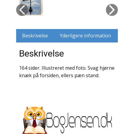
Husdyr
Jagt
Beskrivelse
Yderligere information
Jernbaner
Beskrivelse
Kirkehistorie / Religion
Krige / Slag
164 sider. Illustreret med foto. Svag hjørne
knæk på forsiden, ellers pæn stand.
Krop / Sind
Kunst
Landbrug / Skovbrug
Litteraturhistorie
Lokalhistorie / Topografi