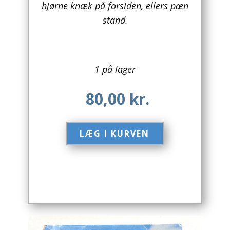
hjørne knæk på forsiden, ellers pæn
stand.
Arkitektur
Asien
Australien
1 på lager
Biografier / Erindringer
80,00
kr.
Børn / Unge
LÆG I KURVEN​
Børnebøger
Bryggerier
Computer / IT
Design
Drikkevare / Øl / Vin