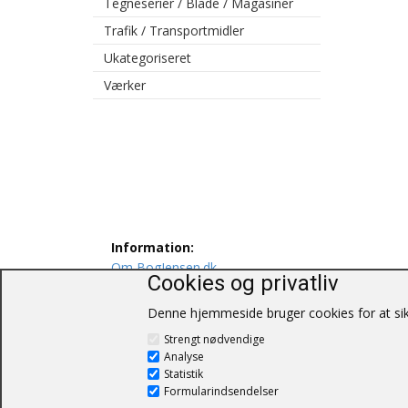
Tegneserier / Blade / Magasiner
Trafik / Transportmidler
Ukategoriseret
Værker
Information:
Om BogJensen.dk
Cookies og privatliv
Levering
Persondatapolitik
Denne hjemmeside bruger cookies for at sikr
Salgs og leveringsbetingelser
Strengt nødvendige
Kontakt os
Analyse
Statistik
Formularindsendelser