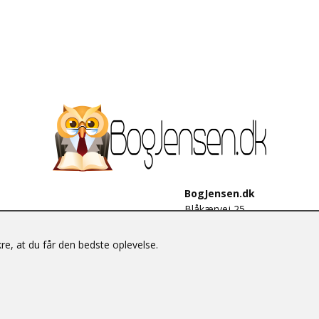
BogJensen.dk
Blåkærvej 25
6052 Viuf
Tlf.:
60703190
e, at du får den bedste oplevelse.
E-mail:
antikvar@bogjensen.
CVR-nummer: 26306469
© BogJensen.dk – Alle rettigheder forbeholdes.