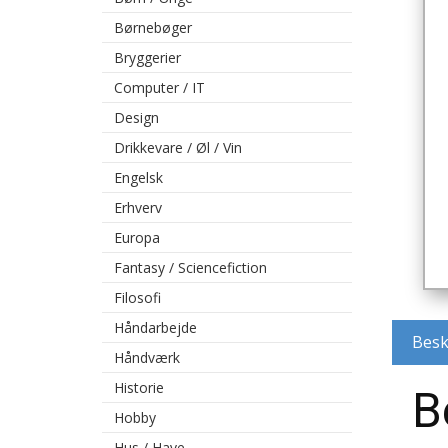
Børnebøger
Bryggerier
Computer / IT
Design
Drikkevare / Øl / Vin
Engelsk
Erhverv
Europa
Fantasy / Sciencefiction
Filosofi
Håndarbejde
Besk
Håndværk
Historie
B
Hobby
Hus / Have