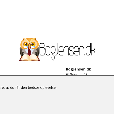
BogJensen.dk
Blåkærvej 25
6052 Viuf
Tlf.:
60703190
e, at du får den bedste oplevelse.
E-mail:
antikvar@bogjensen.
CVR-nummer: 26306469
© BogJensen.dk – Alle rettigheder forbeholdes.