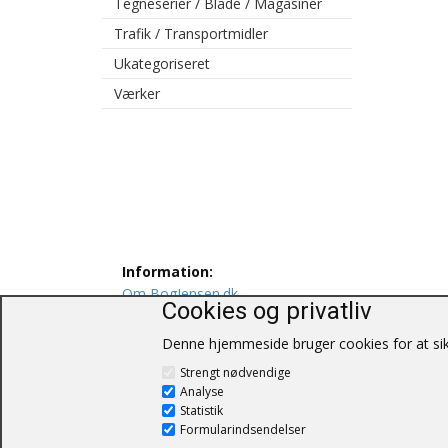
Tegneserier / Blade / Magasiner
Trafik / Transportmidler
Ukategoriseret
Værker
Information:
Om BogJensen.dk
Cookies og privatliv
Levering
Persondatapolitik
Denne hjemmeside bruger cookies for at sikr
Salgs og leveringsbetingelser
Strengt nødvendige
Kontakt os
Analyse
Statistik
Formularindsendelser