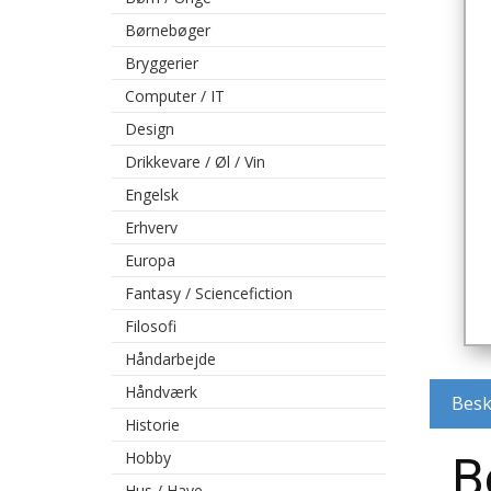
Børnebøger
Bryggerier
Computer / IT
Design
Drikkevare / Øl / Vin
Engelsk
Erhverv
Europa
Fantasy / Sciencefiction
Filosofi
Håndarbejde
Håndværk
Besk
Historie
Hobby
B
Hus / Have