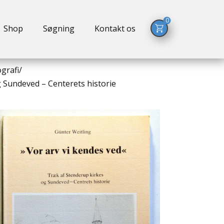
0
Shop
Søgning
Kontakt os
ografi
/
g Sundeved – Centerets historie