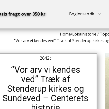
atis fragt over 350 kr
BogJensen.dk
Home
/
Lokalhistorie / Top
”Vor arv vi kendes ved” Træk af Stenderup kirkes o
2642c
”Vor arv vi kendes
ved” Træk af
Stenderup kirkes og
Sundeved – Centerets
historie