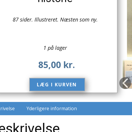
87 sider. Illustreret. Næsten som ny.
1 på lager
85,00
kr.
LÆG I KURVEN​
rivelse
Yderligere information
eskrivelse