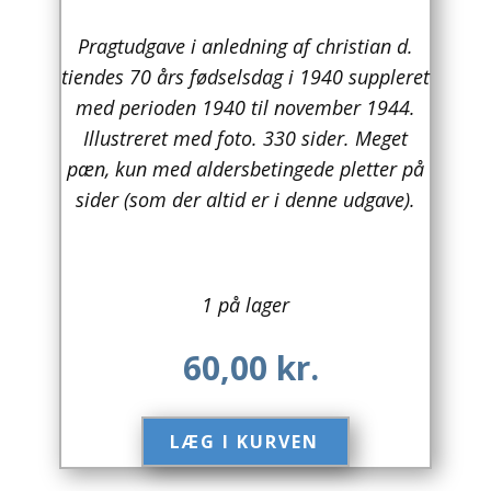
Arkitektur
Pragtudgave i anledning af christian d.
tiendes 70 års fødselsdag i 1940 suppleret
Asien
med perioden 1940 til november 1944.
Illustreret med foto. 330 sider. Meget
Australien
pæn, kun med aldersbetingede pletter på
Biografier / Erindringer
sider (som der altid er i denne udgave).
Børn / Unge
Børnebøger
1 på lager
Bryggerier
60,00
kr.
Computer / IT
Design
LÆG I KURVEN​
Drikkevare / Øl / Vin