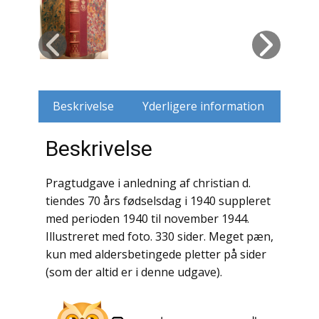
Husdyr
Jagt
Jernbaner
Beskrivelse
Yderligere information
Kirkehistorie / Religion
Beskrivelse
Krige / Slag
Pragtudgave i anledning af christian d.
Krop / Sind
tiendes 70 års fødselsdag i 1940 suppleret
med perioden 1940 til november 1944.
Kunst
Illustreret med foto. 330 sider. Meget pæn,
kun med aldersbetingede pletter på sider
Landbrug / Skovbrug
(som der altid er i denne udgave).
Litteraturhistorie
Lokalhistorie / Topografi