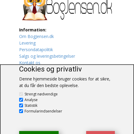
Lufttrafik / Fly
Lystfiskeri
Information:
Om BogJensen.dk
Mad
Levering
Persondatapolitik
Musik
Salgs og leveringsbetingelser
Kontakt os
Mytologi / Sagn / Sagaer
Cookies og privatliv
Denne hjemmeside bruger cookies for at sikre,
Naturen
at du får den bedste oplevelse.
BogJensen.dk
Oldtidskundskab
Strengt nødvendige
Blåkærvej 25
Analyse
6052 Viuf
Statistik
Ordbøger
Tlf.:
60703190
Formularindsendelser
E-mail:
antikvar@bogjensen.dk
Øvrige
CVR-nummer: 26306469