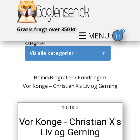
Gratis fragt over 350 kr
0
MENU
Kategorier
Vis alle kategorier
▼
Alternativ / Magi / Mystik
Home
/
Biografier / Erindringer
/
Amerika / USA
Vor Konge – Christian X’s Liv og Gerning
Anden Verdenskrig
10100d
Antikke / Specielle Bøger
Vor Konge - Christian X's
Antikviteter
Liv og Gerning
Arkæologi