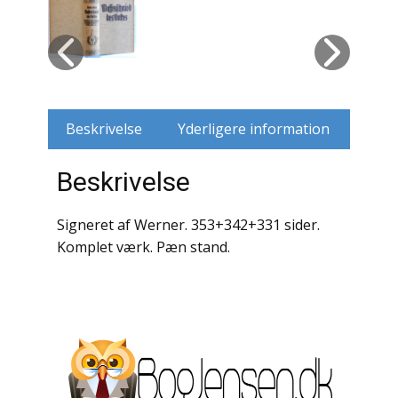
Husdyr
Jagt
Jernbaner
Beskrivelse
Yderligere information
Kirkehistorie / Religion
Beskrivelse
Krige / Slag
Signeret af Werner. 353+342+331 sider.
Krop / Sind
Komplet værk. Pæn stand.
Kunst
Landbrug / Skovbrug
Litteraturhistorie
Lokalhistorie / Topografi