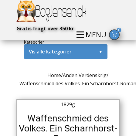
Gratis fragt over 350 kr
0
MENU
Kategorier
Vis alle kategorier
▼
Alternativ / Magi / Mystik
Home
/
Anden Verdenskrig
/
Amerika / USA
Waffenschmied des Volkes. Ein Scharnhorst-Roma
Anden Verdenskrig
1829g
Antikke / Specielle Bøger
Waffenschmied des
Antikviteter
Volkes. Ein Scharnhorst-
Arkæologi