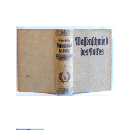
Engelsk
Erhverv
Europa
Fantasy / Sciencefiction
Filosofi
Håndarbejde
Håndværk
Historie
Hobby
Hus / Have