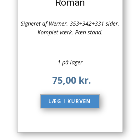
Roman
Arkitektur
Signeret af Werner. 353+342+331 sider.
Asien
Komplet værk. Pæn stand.
Australien
Biografier / Erindringer
1 på lager
Børn / Unge
75,00
kr.
Børnebøger
Bryggerier
LÆG I KURVEN​
Computer / IT
Design
Drikkevare / Øl / Vin