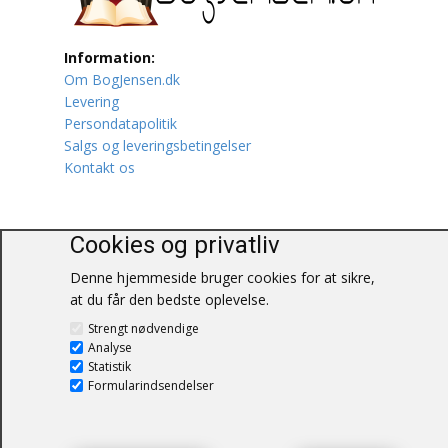
Lufttrafik / Fly
Information:
Om BogJensen.dk
Lystfiskeri
Levering
Persondatapolitik
Mad
Salgs og leveringsbetingelser
Kontakt os
Musik
Mytologi / Sagn / Sagaer
Cookies og privatliv
BogJensen.dk
Naturen
Denne hjemmeside bruger cookies for at sikre,
Blåkærvej 25
at du får den bedste oplevelse.
6052 Viuf
Oldtidskundskab
Tlf.:
60703190
Strengt nødvendige
E-mail:
antikvar@bogjensen.dk
Analyse
Ordbøger
Statistik
CVR-nummer: 26306469
Formularindsendelser
Øvrige
© BogJensen.dk – Alle rettigheder
forbeholdes.